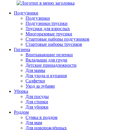
Подгузники
Подгузники
Подгузники-трусики
Трусики для взрослых
Многоразовые трусики
Стартовые наборы подгузников
Стартовые наборы трусиков
Гигиена
Впитывающие пеленки
Вкладыши для груди
Детские принадлежности
Для мамы
Для ухода и купания
Салфетки
Уход за зубами
Уборка
Для посуды
Для стирки
Для уборки
Роддом
Сумка в роддом
Для мам
Для новорождённых