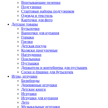
Впитывающие пеленки
Подгузники
Стартовые наборы подгузников
Одежда и текстиль
Карточки для фото
Детские товары
Бутылочки
Ванночки для купания
Горшки
Грелки
Детская посуда
Коляски прогулочные
Нагрудники
Поильники
Пустышки
Держатели и контейнеры для пустышек
Соски и ёршики для бутылочек
Игры, игрушки
Бизиборды
Деревянные игрушки
Детские книги
Игрушки
Игрушки для купания
Лето
Музыкальные игрушки