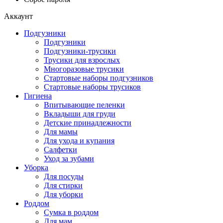
Аккаунт
Подгузники
Подгузники
Подгузники-трусики
Трусики для взрослых
Многоразовые трусики
Стартовые наборы подгузников
Стартовые наборы трусиков
Гигиена
Впитывающие пеленки
Вкладыши для груди
Детские принадлежности
Для мамы
Для ухода и купания
Салфетки
Уход за зубами
Уборка
Для посуды
Для стирки
Для уборки
Роддом
Сумка в роддом
Для мам