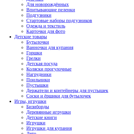
Для новорождённых
Впитывающие пеленки
Подгузники
Стартовые наборы подгузников
Одежда и текстиль
Карточки для фото
Детские товары
Бутылочки
Ванночки для купания
Горшки
Грелки
Детская посуда
Коляски прогулочные
Нагрудники
Поильники
Пустышки
Держатели и контейнеры для пустышек
Соски и ёршики для бутылочек
Игры, игрушки
Бизиборды
Деревянные игрушки
Детские книги
Игрушки
Игрушки для купания
Лето