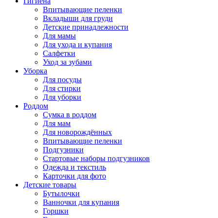
Гигиена
Впитывающие пеленки
Вкладыши для груди
Детские принадлежности
Для мамы
Для ухода и купания
Салфетки
Уход за зубами
Уборка
Для посуды
Для стирки
Для уборки
Роддом
Сумка в роддом
Для мам
Для новорождённых
Впитывающие пеленки
Подгузники
Стартовые наборы подгузников
Одежда и текстиль
Карточки для фото
Детские товары
Бутылочки
Ванночки для купания
Горшки