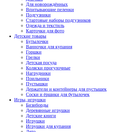
Для новорождённых
Впитывающие пеленки
Подгузники
Стартовые наборы подгузников
Одежда и текстиль
Карточки для фото
Детские товары
Бутылочки
Ванночки для купания
Горшки
Грелки
Детская посуда
Коляски прогулочные
Нагрудники
Поильники
Пустышки
Держатели и контейнеры для пустышек
Соски и ёршики для бутылочек
Игры, игрушки
Бизиборды
Деревянные игрушки
Детские книги
Игрушки
Игрушки для купания
Лето