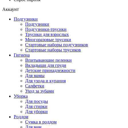
Аккаунт
Подгузники
Подгузники
Подгузники-трусики
Трусики для взрослых
Многоразовые трусики
Стартовые наборы подгузников
Стартовые наборы трусиков
Гигиена
Впитывающие пеленки
Вкладыши для груди
Детские принадлежности
Для мамы
Для ухода и купания
Салфетки
Уход за зубами
Уборка
Для посуды
Для стирки
Для уборки
Роддом
Сумка в роддом
Для мам