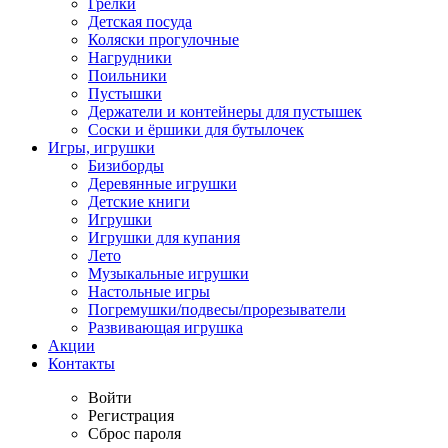
Грелки
Детская посуда
Коляски прогулочные
Нагрудники
Поильники
Пустышки
Держатели и контейнеры для пустышек
Соски и ёршики для бутылочек
Игры, игрушки
Бизиборды
Деревянные игрушки
Детские книги
Игрушки
Игрушки для купания
Лето
Музыкальные игрушки
Настольные игры
Погремушки/подвесы/прорезыватели
Развивающая игрушка
Акции
Контакты
Войти
Регистрация
Сброс пароля