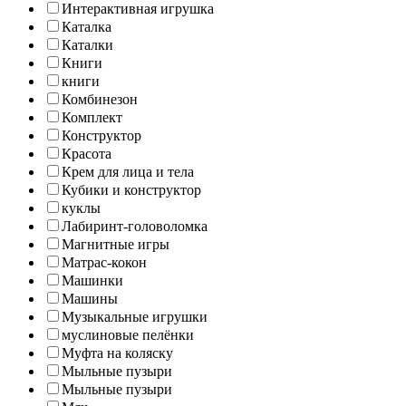
Интерактивная игрушка
Каталка
Каталки
Книги
книги
Комбинезон
Комплект
Конструктор
Красота
Крем для лица и тела
Кубики и конструктор
куклы
Лабиринт-головоломка
Магнитные игры
Матрас-кокон
Машинки
Машины
Музыкальные игрушки
муслиновые пелёнки
Муфта на коляску
Мыльные пузыри
Мыльные пузыри