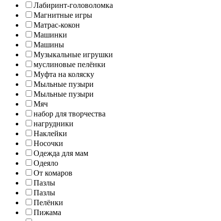
Лабиринт-головоломка
Магнитные игры
Матрас-кокон
Машинки
Машины
Музыкальные игрушки
муслиновые пелёнки
Муфта на коляску
Мыльные пузыри
Мыльные пузыри
Мяч
набор для творчества
нагрудники
Наклейки
Носочки
Одежда для мам
Одеяло
От комаров
Пазлы
Пазлы
Пелёнки
Пижама