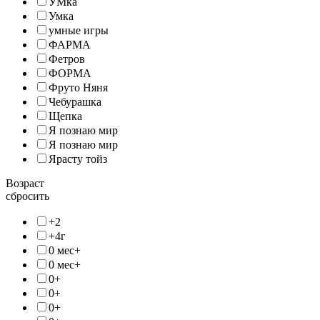
УМка
Умка
умные игры
ФАРМА
Фетров
ФОРМА
Фруто Няня
Чебурашка
Щепка
Я познаю мир
Я познаю мир
Ярасту тойз
Возраст
сбросить
+2
+4г
0 мес+
0 мес+
0+
0+
0+