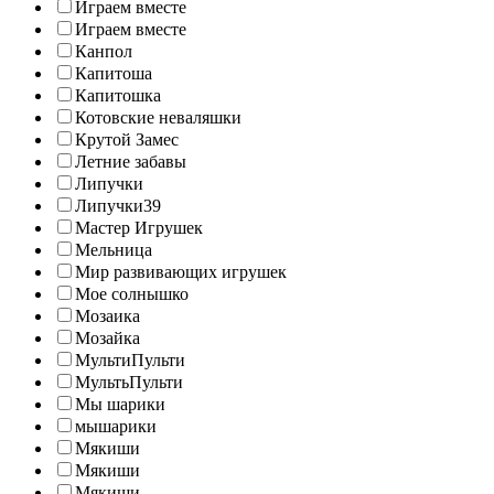
Играем вместе
Играем вместе
Канпол
Капитоша
Капитошка
Котовские неваляшки
Крутой Замес
Летние забавы
Липучки
Липучки39
Мастер Игрушек
Мельница
Мир развивающих игрушек
Мое солнышко
Мозаика
Мозайка
МультиПульти
МультьПульти
Мы шарики
мышарики
Мякиши
Мякиши
Мякиши