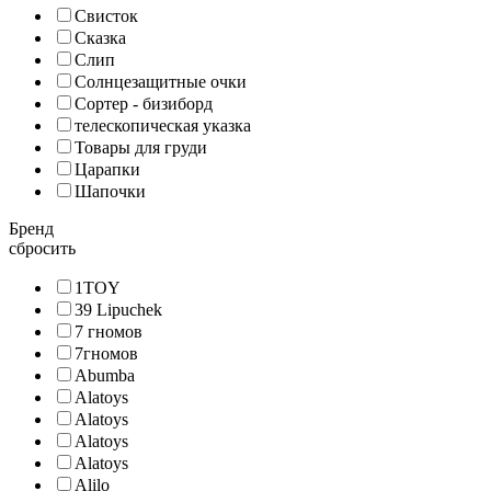
Свисток
Сказка
Слип
Солнцезащитные очки
Сортер - бизиборд
телескопическая указка
Товары для груди
Царапки
Шапочки
Бренд
сбросить
1TOY
39 Lipuchek
7 гномов
7гномов
Abumba
Alatoys
Alatoys
Alatoys
Alatoys
Alilo