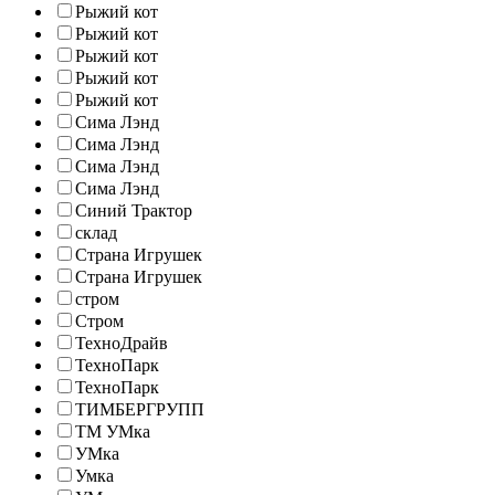
Рыжий кот
Рыжий кот
Рыжий кот
Рыжий кот
Рыжий кот
Сима Лэнд
Сима Лэнд
Сима Лэнд
Сима Лэнд
Синий Трактор
склад
Страна Игрушек
Страна Игрушек
стром
Стром
ТехноДрайв
ТехноПарк
ТехноПарк
ТИМБЕРГРУПП
ТМ УМка
УМка
Умка