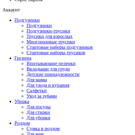
Аккаунт
Подгузники
Подгузники
Подгузники-трусики
Трусики для взрослых
Многоразовые трусики
Стартовые наборы подгузников
Стартовые наборы трусиков
Гигиена
Впитывающие пеленки
Вкладыши для груди
Детские принадлежности
Для мамы
Для ухода и купания
Салфетки
Уход за зубами
Уборка
Для посуды
Для стирки
Для уборки
Роддом
Сумка в роддом
Для мам