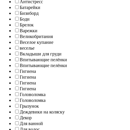
Антистресс
Батарейки
Бизиборд
Боди
Брелок
Варежки
Великобритания
Веселое купание
веселье
Вкладыши для груди
Впитывающие пелёнки
Впитывающие пелёнки
Гигиена
Гигиена
Гигиена
Гигиена
Головоломка
Головоломка
Грызунок
Деждевики на коляску
Декор
Для ванной
Для волос