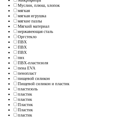
Микрофибра
Муслин, плюш, хлопок
мягкая
мягкая игрушка
мягкие пазлы
Мягкий материал
нержавеющая сталь
Оргстекло
ПВХ
ПВХ
ПВХ
пвх
ПВХ-пластизоля
пена EVA
пенопласт
пищевой силикон
Пищевой силикон и пластик
пластизоль
пластик
пластик
Пластик
Пластик
пластик