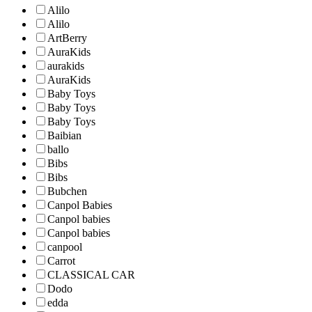
Alilo
Alilo
ArtBerry
AuraKids
aurakids
AuraKids
Baby Toys
Baby Toys
Baby Toys
Baibian
ballo
Bibs
Bibs
Bubchen
Canpol Babies
Canpol babies
Canpol babies
canpool
Carrot
CLASSICAL CAR
Dodo
edda