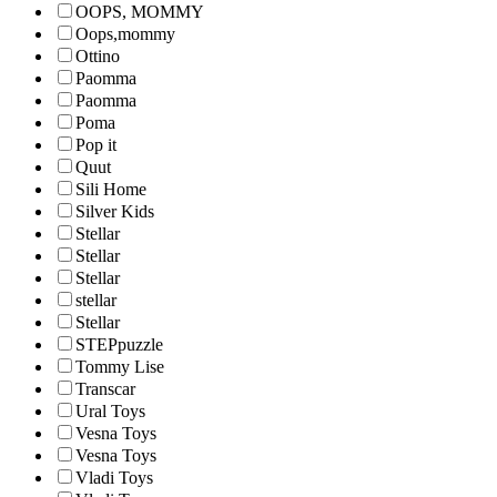
OOPS, MOMMY
Oops,mommy
Ottino
Paomma
Paomma
Poma
Pop it
Quut
Sili Home
Silver Kids
Stellar
Stellar
Stellar
stellar
Stellar
STEPpuzzle
Tommy Lise
Transcar
Ural Toys
Vesna Toys
Vesna Toys
Vladi Toys