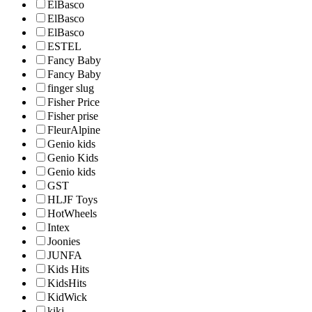
ElBasco
ElBasco
ElBasco
ESTEL
Fancy Baby
Fancy Baby
finger slug
Fisher Price
Fisher prise
FleurAlpine
Genio kids
Genio Kids
Genio kids
GST
HLJF Toys
HotWheels
Intex
Joonies
JUNFA
Kids Hits
KidsHits
KidWick
kiki