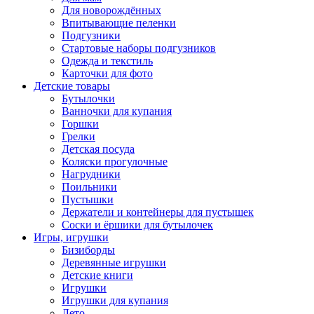
Для новорождённых
Впитывающие пеленки
Подгузники
Стартовые наборы подгузников
Одежда и текстиль
Карточки для фото
Детские товары
Бутылочки
Ванночки для купания
Горшки
Грелки
Детская посуда
Коляски прогулочные
Нагрудники
Поильники
Пустышки
Держатели и контейнеры для пустышек
Соски и ёршики для бутылочек
Игры, игрушки
Бизиборды
Деревянные игрушки
Детские книги
Игрушки
Игрушки для купания
Лето