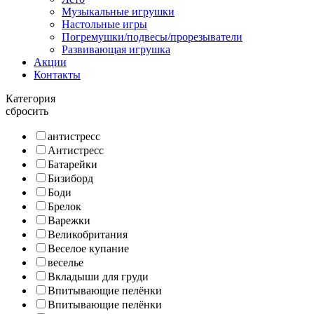
Музыкальные игрушки
Настольные игры
Погремушки/подвесы/прорезыватели
Развивающая игрушка
Акции
Контакты
Категория
сбросить
антистресс
Антистресс
Батарейки
Бизиборд
Боди
Брелок
Варежки
Великобритания
Веселое купание
веселье
Вкладыши для груди
Впитывающие пелёнки
Впитывающие пелёнки