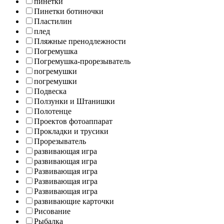
пинетки
Пинетки ботиночки
Пластилин
плед
Пляжные пренодлежности
Погремушка
Погремушка-прорезыватель
погремушки
погремушки
Подвеска
Ползунки и Штанишки
Полотенце
Проектов фотоаппарат
Прокладки и трусики
Прорезыватель
развивающая игра
развивающая игра
Развивающая игра
Развивающая игра
Развивающая игра
развивающие карточки
Рисование
Рыбалка