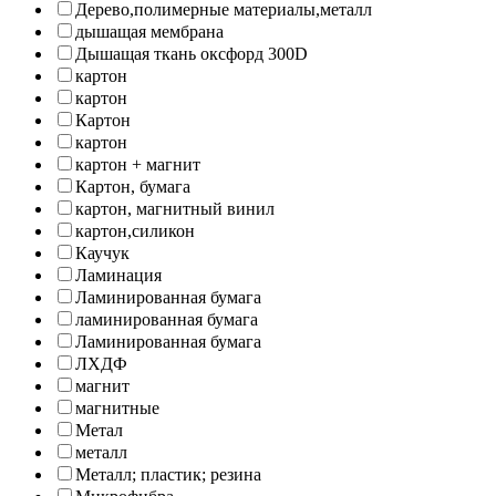
Дерево,полимерные материалы,металл
дышащая мембрана
Дышащая ткань оксфорд 300D
картон
картон
Картон
картон
картон + магнит
Картон, бумага
картон, магнитный винил
картон,силикон
Каучук
Ламинация
Ламинированная бумага
ламинированная бумага
Ламинированная бумага
ЛХДФ
магнит
магнитные
Метал
металл
Металл; пластик; резина