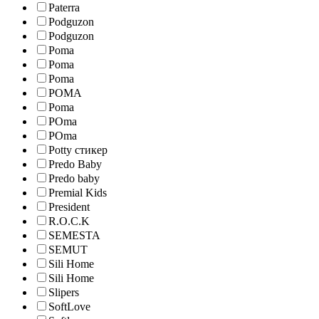
Paterra
Podguzon
Podguzon
Poma
Poma
Poma
POMA
Poma
POma
POma
Potty стикер
Predo Baby
Predo baby
Premial Kids
President
R.O.C.K
SEMESTA
SEMUT
Sili Home
Sili Home
Slipers
SoftLove