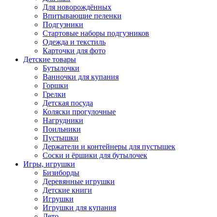
Для новорождённых
Впитывающие пеленки
Подгузники
Стартовые наборы подгузников
Одежда и текстиль
Карточки для фото
Детские товары
Бутылочки
Ванночки для купания
Горшки
Грелки
Детская посуда
Коляски прогулочные
Нагрудники
Поильники
Пустышки
Держатели и контейнеры для пустышек
Соски и ёршики для бутылочек
Игры, игрушки
Бизиборды
Деревянные игрушки
Детские книги
Игрушки
Игрушки для купания
Лето