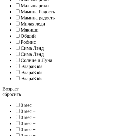
Малышарики
Мамина Радость
Мамина радость
Милая леди
Мякиши
Общий
Робинс
Сима Лэнд
Сима Лэнд
Солнце и Луна
ЭлараKids
ЭлараKids
ЭлараKids
Возраст
сбросить
0 мес +
0 мес +
0 мес +
0 мес +
0 мес +
0 мес +