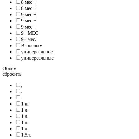
8 мес +
8 мес +
9 мес +
9 мес +
9 мес +
9+ МЕС
9+ мес.
Взрослым
универсальное
универсальные
Объём
сбросить
,
.
.
1 кг
1 л.
1 л.
1 л.
1 л.
1,5л.