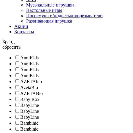
Музыкальные игрушки
Настольные игры
Погремушки/подвесы/прорезыватели
Развивающая игрушка
Акции
Контакты
Бренд
сбросить
AuraKids
AuraKids
AuraKids
AuraKids
AZETAbio
AzetaBio
AZETABio
Baby Rox
BabyLine
BabyLine
BabyLine
Bambinic
Bambinic