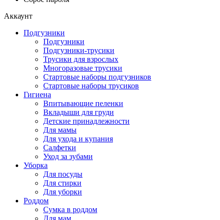
Аккаунт
Подгузники
Подгузники
Подгузники-трусики
Трусики для взрослых
Многоразовые трусики
Стартовые наборы подгузников
Стартовые наборы трусиков
Гигиена
Впитывающие пеленки
Вкладыши для груди
Детские принадлежности
Для мамы
Для ухода и купания
Салфетки
Уход за зубами
Уборка
Для посуды
Для стирки
Для уборки
Роддом
Сумка в роддом
Для мам