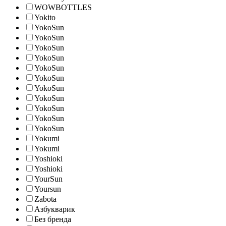
WOWBOTTLES
Yokito
YokoSun
YokoSun
YokoSun
YokoSun
YokoSun
YokoSun
YokoSun
YokoSun
YokoSun
YokoSun
YokoSun
Yokumi
Yokumi
Yoshioki
Yoshioki
YourSun
Yoursun
Zabota
Азбукварик
Без бренда