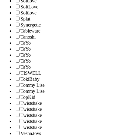
Softlove
SoftLove
Softlove
Splat
Synergetic
Tableware
Tanoshi
TaYo
TaYo
TaYo
TaYo
TaYo
TISWELL
TokiBaby
Tommy Lise
Tommy Lise
TopKid
Twistshake
Twistshake
Twistshake
Twistshake
Twistshake
Vesna.toys