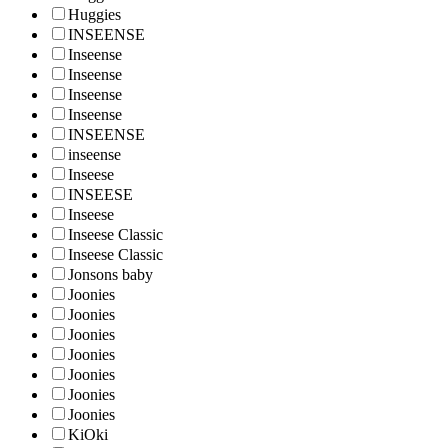
Huggies
INSEENSE
Inseense
Inseense
Inseense
Inseense
INSEENSE
inseense
Inseese
INSEESE
Inseese
Inseese Classic
Inseese Classic
Jonsons baby
Joonies
Joonies
Joonies
Joonies
Joonies
Joonies
Joonies
KiOki