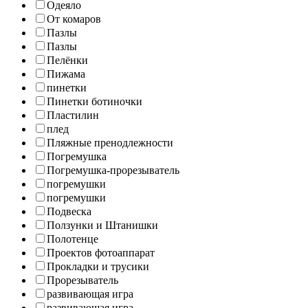
Одеяло
От комаров
Пазлы
Пазлы
Пелёнки
Пижама
пинетки
Пинетки ботиночки
Пластилин
плед
Пляжные пренодлежности
Погремушка
Погремушка-прорезыватель
погремушки
погремушки
Подвеска
Ползунки и Штанишки
Полотенце
Проектов фотоаппарат
Прокладки и трусики
Прорезыватель
развивающая игра
развивающая игра