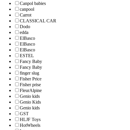
Canpol babies
canpool
Carrot
CLASSICAL CAR
Dodo
edda
ElBasco
ElBasco
ElBasco
ESTEL
Fancy Baby
Fancy Baby
finger slug
Fisher Price
Fisher prise
FleurAlpine
Genio kids
Genio Kids
Genio kids
GST
HLJF Toys
HotWheels