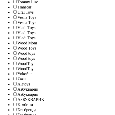
Tommy Lise
Transcar
Ural Toys
Vesna Toys
Vesna Toys
Vladi Toys
Vladi Toys
Vladi Toys
Wood Mom
Wood Toys
Wood toys
Wood toys
WoodToys
WoodToys
YokoSun
Zazu
Аlatoys
Азбукварик
Азбукварик
АЗБУКВАРИК
Бамбини
Без бренда
Без бренда