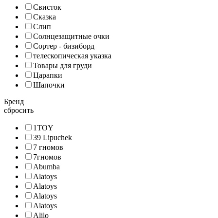
Свисток
Сказка
Слип
Солнцезащитные очки
Сортер - бизиборд
телескопическая указка
Товары для груди
Царапки
Шапочки
Бренд
сбросить
1TOY
39 Lipuchek
7 гномов
7гномов
Abumba
Alatoys
Alatoys
Alatoys
Alatoys
Alilo