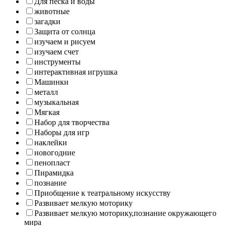
Для песка и воды
животные
загадки
Защита от солнца
изучаем и рисуем
изучаем счет
инструменты
интерактивная игрушка
Машинки
металл
музыкальная
Мягкая
Набор для творчества
Наборы для игр
наклейки
новогодние
пенопласт
Пирамидка
познание
Приобщение к театральному искусству
Развивает мелкую моторику
Развивает мелкую моторику,познание окружающего
мира