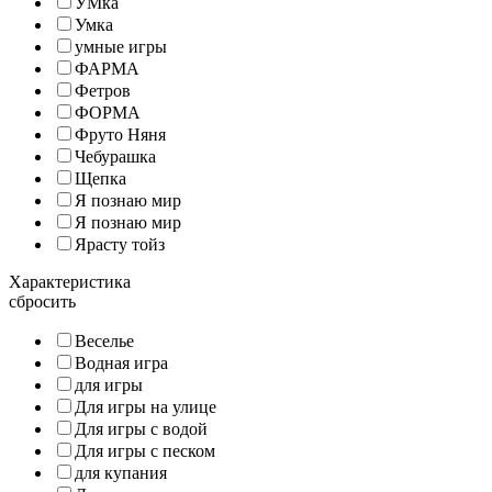
УМка
Умка
умные игры
ФАРМА
Фетров
ФОРМА
Фруто Няня
Чебурашка
Щепка
Я познаю мир
Я познаю мир
Ярасту тойз
Характеристика
сбросить
Веселье
Водная игра
для игры
Для игры на улице
Для игры с водой
Для игры с песком
для купания