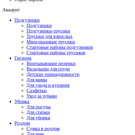
Аккаунт
Подгузники
Подгузники
Подгузники-трусики
Трусики для взрослых
Многоразовые трусики
Стартовые наборы подгузников
Стартовые наборы трусиков
Гигиена
Впитывающие пеленки
Вкладыши для груди
Детские принадлежности
Для мамы
Для ухода и купания
Салфетки
Уход за зубами
Уборка
Для посуды
Для стирки
Для уборки
Роддом
Сумка в роддом
Для мам