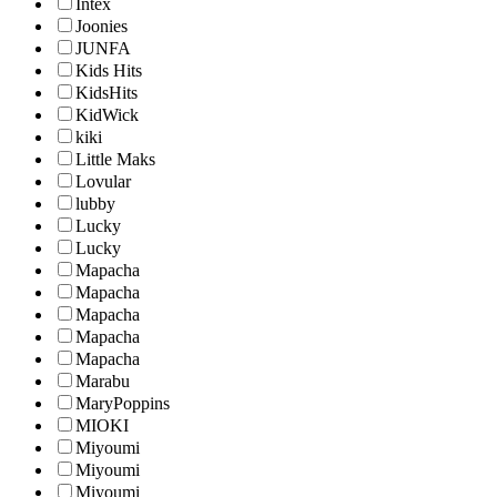
Intex
Joonies
JUNFA
Kids Hits
KidsHits
KidWick
kiki
Little Maks
Lovular
lubby
Lucky
Lucky
Mapacha
Mapacha
Mapacha
Mapacha
Mapacha
Marabu
MaryPoppins
MIOKI
Miyoumi
Miyoumi
Miyoumi