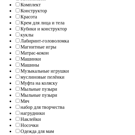
Комплект
Конструктор
Красота
Крем для лица и тела
Кубики и конструктор
куклы
Лабиринт-головоломка
Магнитные игры
Матрас-кокон
Машинки
Машины
Музыкальные игрушки
муслиновые пелёнки
Муфта на коляску
Мыльные пузыри
Мыльные пузыри
Мяч
набор для творчества
нагрудники
Наклейки
Носочки
Одежда для мам