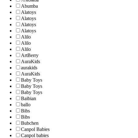
Abumba
Alatoys
Alatoys
Alatoys
Alatoys
Alilo
Alilo
Alilo
ArtBerry
AuraKids
aurakids
AuraKids
Baby Toys
Baby Toys
Baby Toys
Baibian
ballo
Bibs
Bibs
Bubchen
Canpol Babies
Canpol babies