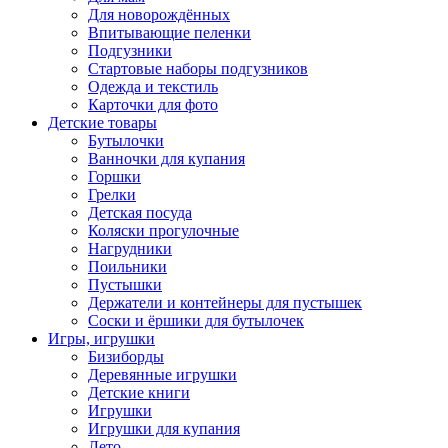
Для новорождённых
Впитывающие пеленки
Подгузники
Стартовые наборы подгузников
Одежда и текстиль
Карточки для фото
Детские товары
Бутылочки
Ванночки для купания
Горшки
Грелки
Детская посуда
Коляски прогулочные
Нагрудники
Поильники
Пустышки
Держатели и контейнеры для пустышек
Соски и ёршики для бутылочек
Игры, игрушки
Бизиборды
Деревянные игрушки
Детские книги
Игрушки
Игрушки для купания
Лето