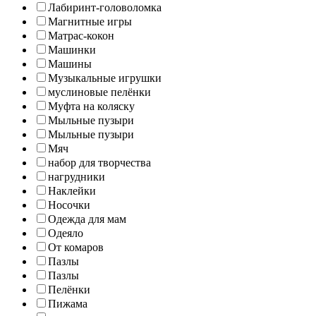
Лабиринт-головоломка
Магнитные игры
Матрас-кокон
Машинки
Машины
Музыкальные игрушки
муслиновые пелёнки
Муфта на коляску
Мыльные пузыри
Мыльные пузыри
Мяч
набор для творчества
нагрудники
Наклейки
Носочки
Одежда для мам
Одеяло
От комаров
Пазлы
Пазлы
Пелёнки
Пижама