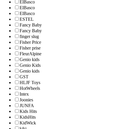
ElBasco
ElBasco
ElBasco
ESTEL
Fancy Baby
Fancy Baby
finger slug
Fisher Price
Fisher prise
FleurAlpine
Genio kids
Genio Kids
Genio kids
GST
HLJF Toys
HotWheels
Intex
Joonies
JUNFA
Kids Hits
KidsHits
KidWick
kiki