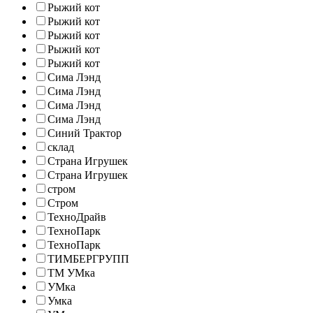
Рыжий кот
Рыжий кот
Рыжий кот
Рыжий кот
Рыжий кот
Сима Лэнд
Сима Лэнд
Сима Лэнд
Сима Лэнд
Синий Трактор
склад
Страна Игрушек
Страна Игрушек
стром
Стром
ТехноДрайв
ТехноПарк
ТехноПарк
ТИМБЕРГРУПП
ТМ УМка
УМка
Умка