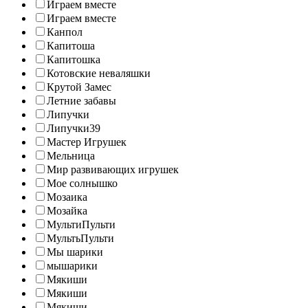
Играем вместе
Играем вместе
Канпол
Капитоша
Капитошка
Котовские неваляшки
Крутой Замес
Летние забавы
Липучки
Липучки39
Мастер Игрушек
Мельница
Мир развивающих игрушек
Мое солнышко
Мозаика
Мозайка
МультиПульти
МультьПульти
Мы шарики
мышарики
Мякиши
Мякиши
Мякиши