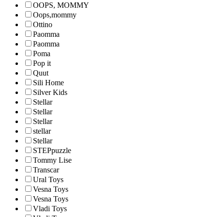
OOPS, MOMMY
Oops,mommy
Ottino
Paomma
Paomma
Poma
Pop it
Quut
Sili Home
Silver Kids
Stellar
Stellar
Stellar
stellar
Stellar
STEPpuzzle
Tommy Lise
Transcar
Ural Toys
Vesna Toys
Vesna Toys
Vladi Toys