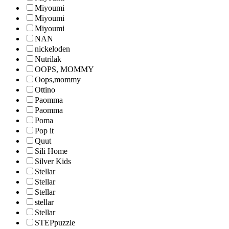
Miyoumi
Miyoumi
Miyoumi
NAN
nickeloden
Nutrilak
OOPS, MOMMY
Oops,mommy
Ottino
Paomma
Paomma
Poma
Pop it
Quut
Sili Home
Silver Kids
Stellar
Stellar
Stellar
stellar
Stellar
STEPpuzzle