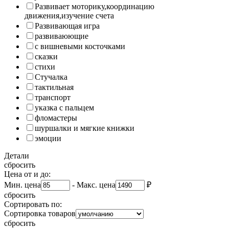
Развивает моторику,координацию
движения,изучение счета
Развивающая игра
развиваюющие
с вишневыми косточками
сказки
стихи
Стучалка
тактильная
транспорт
указка с пальцем
фломастеры
шуршалки и мягкие книжки
эмоции
Детали
сбросить
Цена от и до:
Мин. цена
-
Макс. цена
₽
сбросить
Сортировать по:
Сортировка товаров
сбросить