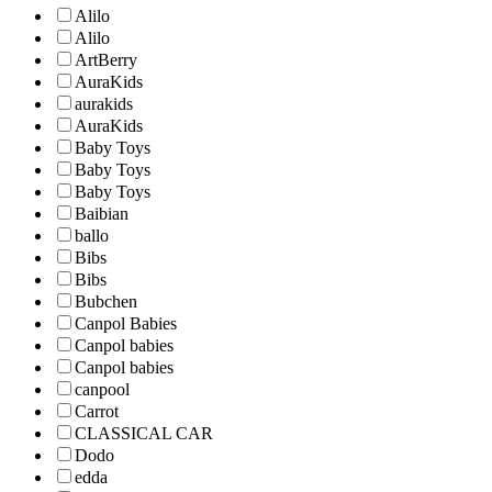
Alilo
Alilo
ArtBerry
AuraKids
aurakids
AuraKids
Baby Toys
Baby Toys
Baby Toys
Baibian
ballo
Bibs
Bibs
Bubchen
Canpol Babies
Canpol babies
Canpol babies
canpool
Carrot
CLASSICAL CAR
Dodo
edda