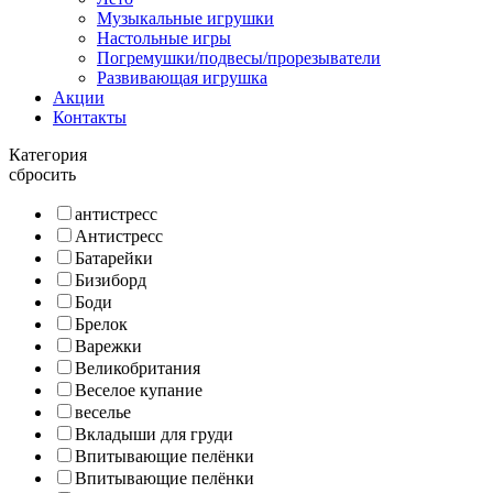
Музыкальные игрушки
Настольные игры
Погремушки/подвесы/прорезыватели
Развивающая игрушка
Акции
Контакты
Категория
сбросить
антистресс
Антистресс
Батарейки
Бизиборд
Боди
Брелок
Варежки
Великобритания
Веселое купание
веселье
Вкладыши для груди
Впитывающие пелёнки
Впитывающие пелёнки