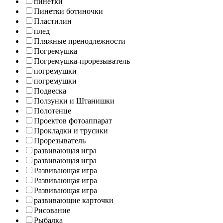
пинетки
Пинетки ботиночки
Пластилин
плед
Пляжные пренодлежности
Погремушка
Погремушка-прорезыватель
погремушки
погремушки
Подвеска
Ползунки и Штанишки
Полотенце
Проектов фотоаппарат
Прокладки и трусики
Прорезыватель
развивающая игра
развивающая игра
Развивающая игра
Развивающая игра
Развивающая игра
развивающие карточки
Рисование
Рыбалка