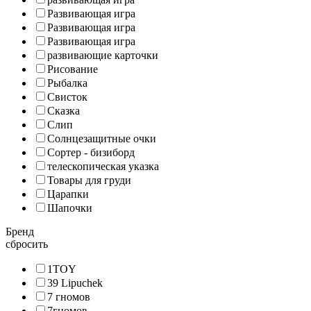
Развивающая игра
Развивающая игра
Развивающая игра
развивающие карточки
Рисование
Рыбалка
Свисток
Сказка
Слип
Солнцезащитные очки
Сортер - бизиборд
телескопическая указка
Товары для груди
Царапки
Шапочки
Бренд
сбросить
1TOY
39 Lipuchek
7 гномов
7гномов