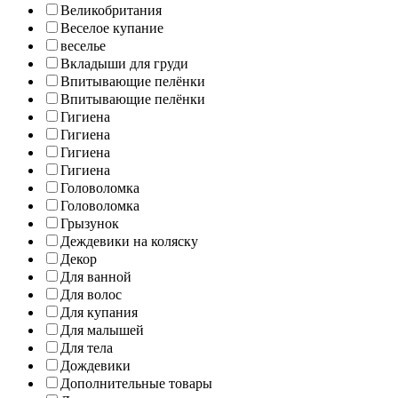
Великобритания
Веселое купание
веселье
Вкладыши для груди
Впитывающие пелёнки
Впитывающие пелёнки
Гигиена
Гигиена
Гигиена
Гигиена
Головоломка
Головоломка
Грызунок
Деждевики на коляску
Декор
Для ванной
Для волос
Для купания
Для малышей
Для тела
Дождевики
Дополнительные товары