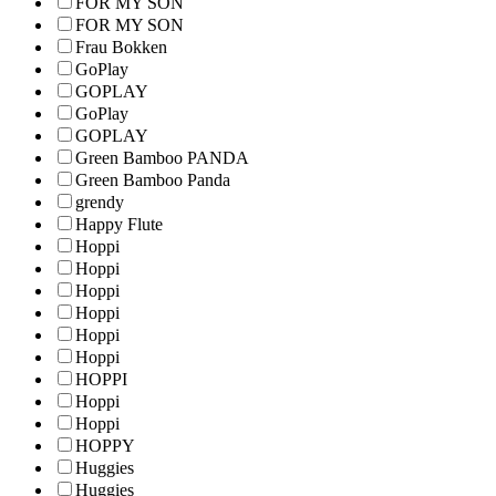
FOR MY SON
FOR MY SON
Frau Bokken
GoPlay
GOPLAY
GoPlay
GOPLAY
Green Bamboo PANDA
Green Bamboo Panda
grendy
Happy Flute
Hoppi
Hoppi
Hoppi
Hoppi
Hoppi
Hoppi
HOPPI
Hoppi
Hoppi
HOPPY
Huggies
Huggies