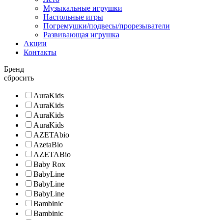
Музыкальные игрушки
Настольные игры
Погремушки/подвесы/прорезыватели
Развивающая игрушка
Акции
Контакты
Бренд
сбросить
AuraKids
AuraKids
AuraKids
AuraKids
AZETAbio
AzetaBio
AZETABio
Baby Rox
BabyLine
BabyLine
BabyLine
Bambinic
Bambinic