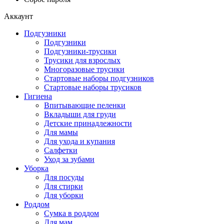
Аккаунт
Подгузники
Подгузники
Подгузники-трусики
Трусики для взрослых
Многоразовые трусики
Стартовые наборы подгузников
Стартовые наборы трусиков
Гигиена
Впитывающие пеленки
Вкладыши для груди
Детские принадлежности
Для мамы
Для ухода и купания
Салфетки
Уход за зубами
Уборка
Для посуды
Для стирки
Для уборки
Роддом
Сумка в роддом
Для мам