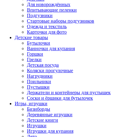
Для новорождённых
Впитывающие пеленки
Подгузники
Стартовые наборы подгузников
Одежда и текстиль
Карточки для фото
Детские товары
Бутылочки
Ванночки для купания
Горшки
Грелки
Детская посуда
Коляски прогулочные
Нагрудники
Поильники
Пустышки
Держатели и контейнеры для пустышек
Соски и ёршики для бутылочек
Игры, игрушки
Бизиборды
Деревянные игрушки
Детские книги
Игрушки
Игрушки для купания
Лето