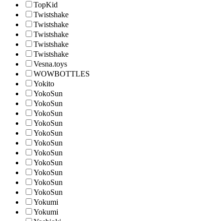
TopKid
Twistshake
Twistshake
Twistshake
Twistshake
Twistshake
Vesna.toys
WOWBOTTLES
Yokito
YokoSun
YokoSun
YokoSun
YokoSun
YokoSun
YokoSun
YokoSun
YokoSun
YokoSun
YokoSun
YokoSun
Yokumi
Yokumi