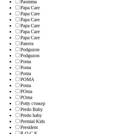
Paomma
Papa Care
Papa Care
Papa Care
Papa Care
Papa Care
Papa Care
Paterra
Podguzon
Podguzon
Poma
Poma
Poma
POMA
Poma
POma
POma
Potty стикер
Predo Baby
Predo baby
Premial Kids
President
R.O.C.K