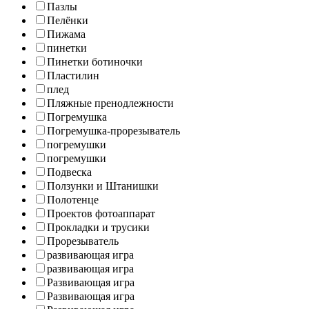
Пазлы
Пелёнки
Пижама
пинетки
Пинетки ботиночки
Пластилин
плед
Пляжные пренодлежности
Погремушка
Погремушка-прорезыватель
погремушки
погремушки
Подвеска
Ползунки и Штанишки
Полотенце
Проектов фотоаппарат
Прокладки и трусики
Прорезыватель
развивающая игра
развивающая игра
Развивающая игра
Развивающая игра