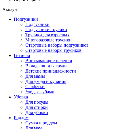
Аккаунт
Подгузники
Подгузники
Подгузники-трусики
Трусики для взрослых
Многоразовые трусики
Стартовые наборы подгузников
Стартовые наборы трусиков
Гигиена
Впитывающие пеленки
Вкладыши для груди
Детские принадлежности
Для мамы
Для ухода и купания
Салфетки
Уход за зубами
Уборка
Для посуды
Для стирки
Для уборки
Роддом
Сумка в роддом
Для мам