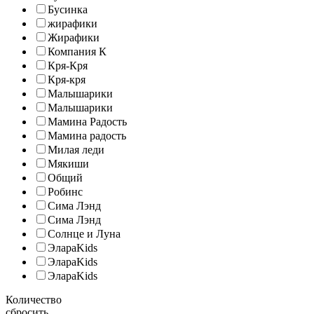
Бусинка
жирафики
Жирафики
Компания К
Кря-Кря
Кря-кря
Малышарики
Малышарики
Мамина Радость
Мамина радость
Милая леди
Мякиши
Общий
Робинс
Сима Лэнд
Сима Лэнд
Солнце и Луна
ЭлараKids
ЭлараKids
ЭлараKids
Количество
сбросить