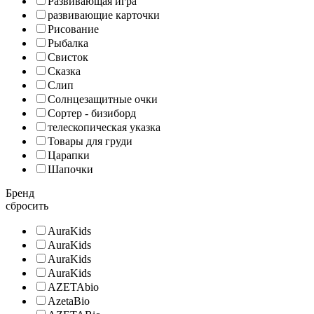
Развивающая игра
развивающие карточки
Рисование
Рыбалка
Свисток
Сказка
Слип
Солнцезащитные очки
Сортер - бизиборд
телескопическая указка
Товары для груди
Царапки
Шапочки
Бренд
сбросить
AuraKids
AuraKids
AuraKids
AuraKids
AZETAbio
AzetaBio