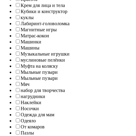
Крем для лица и тела
Кубики и конструктор
куклы
Лабиринт-головоломка
Магнитные игры
Матрас-кокон
Машинки
Машины
Музыкальные игрушки
муслиновые пелёнки
Муфта на коляску
Мыльные пузыри
Мыльные пузыри
Мяч
набор для творчества
нагрудники
Наклейки
Носочки
Одежда для мам
Одеяло
От комаров
Пазлы