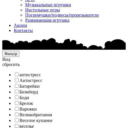
Музыкальные игрушки
Настольные игры
Погремушки/подвесы/прорезыватели
Развивающая игрушка
Акции
Контакты
Фильтр
Вид
сбросить
антистресс
Антистресс
Батарейки
Бизиборд
Боди
Брелок
Варежки
Великобритания
Веселое купание
веселье