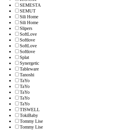
SEMESTA
SEMUT
Sili Home
Sili Home
Slipers
SoftLove
Softlove
SoftLove
Softlove
Splat
Synergetic
Tableware
Tanoshi
TaYo
TaYo
TaYo
TaYo
TaYo
TISWELL
TokiBaby
Tommy Lise
Tommy Lise