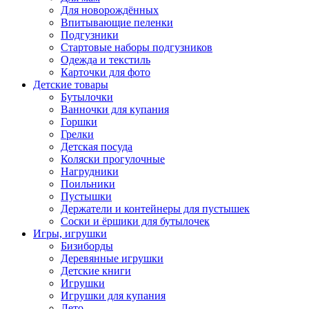
Для новорождённых
Впитывающие пеленки
Подгузники
Стартовые наборы подгузников
Одежда и текстиль
Карточки для фото
Детские товары
Бутылочки
Ванночки для купания
Горшки
Грелки
Детская посуда
Коляски прогулочные
Нагрудники
Поильники
Пустышки
Держатели и контейнеры для пустышек
Соски и ёршики для бутылочек
Игры, игрушки
Бизиборды
Деревянные игрушки
Детские книги
Игрушки
Игрушки для купания
Лето