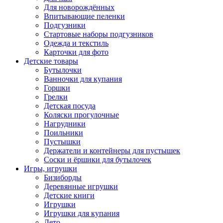
Для новорождённых
Впитывающие пеленки
Подгузники
Стартовые наборы подгузников
Одежда и текстиль
Карточки для фото
Детские товары
Бутылочки
Ванночки для купания
Горшки
Грелки
Детская посуда
Коляски прогулочные
Нагрудники
Поильники
Пустышки
Держатели и контейнеры для пустышек
Соски и ёршики для бутылочек
Игры, игрушки
Бизиборды
Деревянные игрушки
Детские книги
Игрушки
Игрушки для купания
Лето