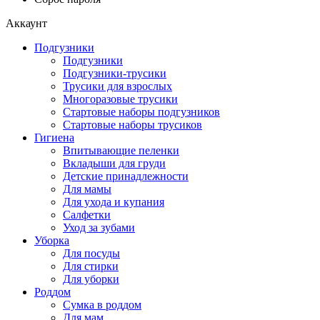
Аккаунт
Подгузники
Подгузники
Подгузники-трусики
Трусики для взрослых
Многоразовые трусики
Стартовые наборы подгузников
Стартовые наборы трусиков
Гигиена
Впитывающие пеленки
Вкладыши для груди
Детские принадлежности
Для мамы
Для ухода и купания
Салфетки
Уход за зубами
Уборка
Для посуды
Для стирки
Для уборки
Роддом
Сумка в роддом
Для мам