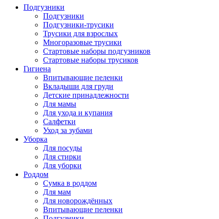
Подгузники
Подгузники
Подгузники-трусики
Трусики для взрослых
Многоразовые трусики
Стартовые наборы подгузников
Стартовые наборы трусиков
Гигиена
Впитывающие пеленки
Вкладыши для груди
Детские принадлежности
Для мамы
Для ухода и купания
Салфетки
Уход за зубами
Уборка
Для посуды
Для стирки
Для уборки
Роддом
Сумка в роддом
Для мам
Для новорождённых
Впитывающие пеленки
Подгузники