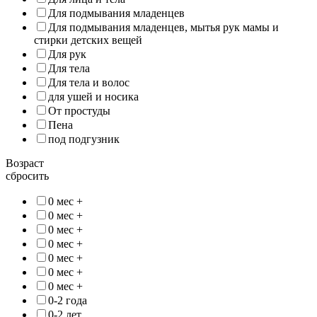
Для подмывания младенцев
Для подмывания младенцев, мытья рук мамы и
стирки детских вещей
Для рук
Для тела
Для тела и волос
для ушей и носика
От простуды
Пена
под подгузник
Возраст
сбросить
0 мес +
0 мес +
0 мес +
0 мес +
0 мес +
0 мес +
0 мес +
0-2 года
0-2 лет