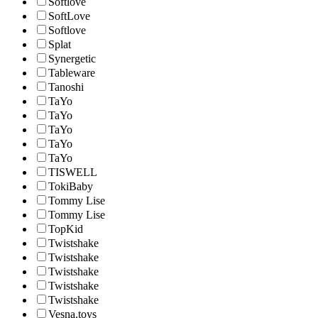
Softlove
SoftLove
Softlove
Splat
Synergetic
Tableware
Tanoshi
TaYo
TaYo
TaYo
TaYo
TaYo
TISWELL
TokiBaby
Tommy Lise
Tommy Lise
TopKid
Twistshake
Twistshake
Twistshake
Twistshake
Twistshake
Vesna.toys