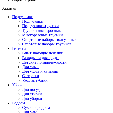
Аккаунт
Подгузники
Подгузники
Подгузники-трусики
Трусики для взрослых
Многоразовые трусики
Стартовые наборы подгузников
Стартовые наборы трусиков
Гигиена
Впитывающие пеленки
Вкладыши для груди
Детские принадлежности
Для мамы
Для ухода и купания
Салфетки
Уход за зубами
Уборка
Для посуды
Для стирки
Для уборки
Роддом
Сумка в роддом
Для мам