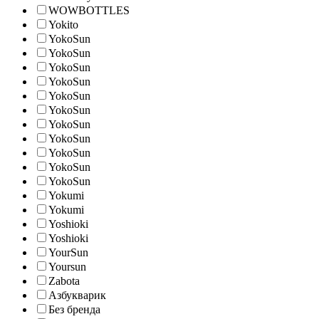
WOWBOTTLES
Yokito
YokoSun
YokoSun
YokoSun
YokoSun
YokoSun
YokoSun
YokoSun
YokoSun
YokoSun
YokoSun
YokoSun
Yokumi
Yokumi
Yoshioki
Yoshioki
YourSun
Yoursun
Zabota
Азбукварик
Без бренда