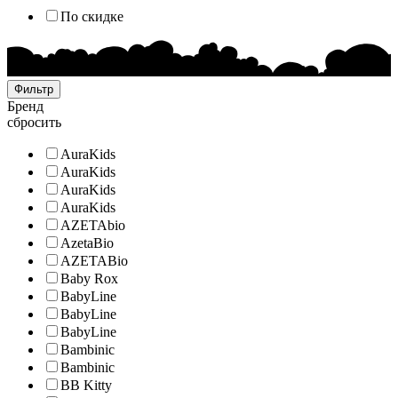
По скидке
Фильтр
Бренд
сбросить
AuraKids
AuraKids
AuraKids
AuraKids
AZETAbio
AzetaBio
AZETABio
Baby Rox
BabyLine
BabyLine
BabyLine
Bambinic
Bambinic
BB Kitty