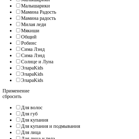
Малышарики
Мамина Радость
Мамина радость
Милая леди
Мякиши
Общий
Робинс
Сима Лэнд
Сима Лэнд
Солнце и Луна
ЭлараKids
ЭлараKids
ЭлараKids
Применение
сбросить
Для волос
Для губ
Для купания
Для купания и подмывания
Для лица
Для лица и тела