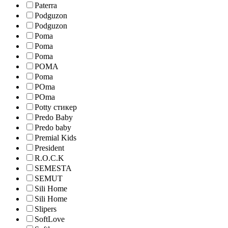
Paterra
Podguzon
Podguzon
Poma
Poma
Poma
POMA
Poma
POma
POma
Potty стикер
Predo Baby
Predo baby
Premial Kids
President
R.O.C.K
SEMESTA
SEMUT
Sili Home
Sili Home
Slipers
SoftLove