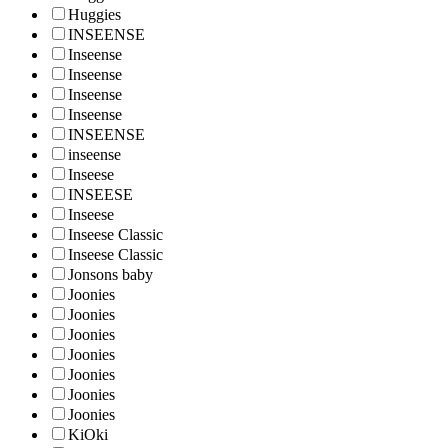
Huggies
INSEENSE
Inseense
Inseense
Inseense
Inseense
INSEENSE
inseense
Inseese
INSEESE
Inseese
Inseese Classic
Inseese Classic
Jonsons baby
Joonies
Joonies
Joonies
Joonies
Joonies
Joonies
Joonies
KiOki