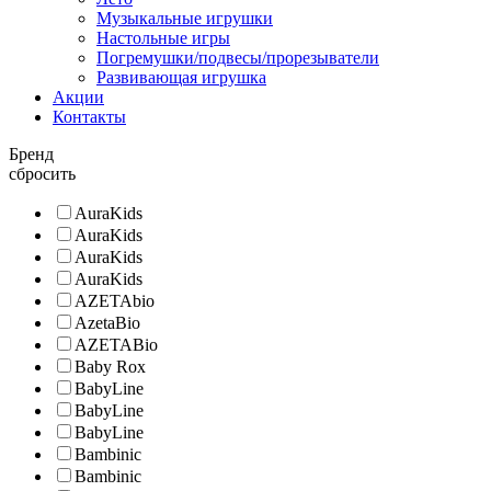
Музыкальные игрушки
Настольные игры
Погремушки/подвесы/прорезыватели
Развивающая игрушка
Акции
Контакты
Бренд
сбросить
AuraKids
AuraKids
AuraKids
AuraKids
AZETAbio
AzetaBio
AZETABio
Baby Rox
BabyLine
BabyLine
BabyLine
Bambinic
Bambinic