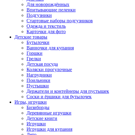
Для новорождённых
Впитывающие пеленки
Подгузники
Стартовые наборы подгузников
Одежда и текстиль
Карточки для фото
Детские товары
Бутылочки
Ванночки для купания
Горшки
Грелки
Детская посуда
Коляски прогулочные
Нагрудники
Поильники
Пустышки
Держатели и контейнеры для пустышек
Соски и ёршики для бутылочек
Игры, игрушки
Бизиборды
Деревянные игрушки
Детские книги
Игрушки
Игрушки для купания
Лето