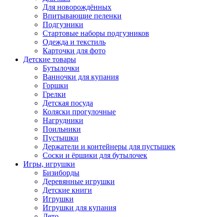
Для новорождённых
Впитывающие пеленки
Подгузники
Стартовые наборы подгузников
Одежда и текстиль
Карточки для фото
Детские товары
Бутылочки
Ванночки для купания
Горшки
Грелки
Детская посуда
Коляски прогулочные
Нагрудники
Поильники
Пустышки
Держатели и контейнеры для пустышек
Соски и ёршики для бутылочек
Игры, игрушки
Бизиборды
Деревянные игрушки
Детские книги
Игрушки
Игрушки для купания
Лето