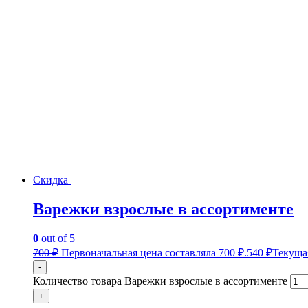
Скидка
Варежки взрослые в ассортименте
0
out of 5
700
₽
Первоначальная цена составляла 700 ₽.
540
₽
Текущая
-
Количество товара Варежки взрослые в ассортименте
+