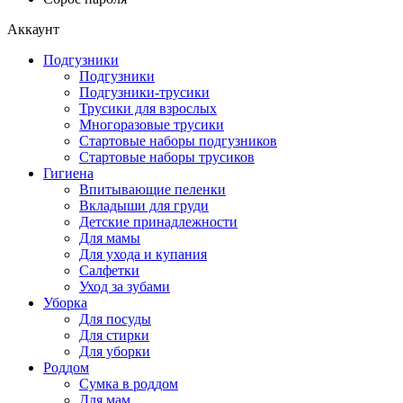
Аккаунт
Подгузники
Подгузники
Подгузники-трусики
Трусики для взрослых
Многоразовые трусики
Стартовые наборы подгузников
Стартовые наборы трусиков
Гигиена
Впитывающие пеленки
Вкладыши для груди
Детские принадлежности
Для мамы
Для ухода и купания
Салфетки
Уход за зубами
Уборка
Для посуды
Для стирки
Для уборки
Роддом
Сумка в роддом
Для мам