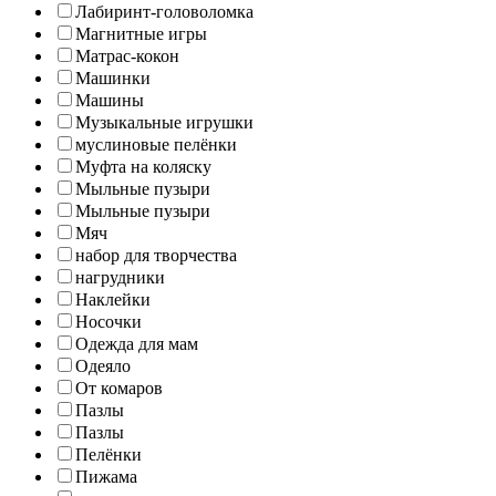
Лабиринт-головоломка
Магнитные игры
Матрас-кокон
Машинки
Машины
Музыкальные игрушки
муслиновые пелёнки
Муфта на коляску
Мыльные пузыри
Мыльные пузыри
Мяч
набор для творчества
нагрудники
Наклейки
Носочки
Одежда для мам
Одеяло
От комаров
Пазлы
Пазлы
Пелёнки
Пижама