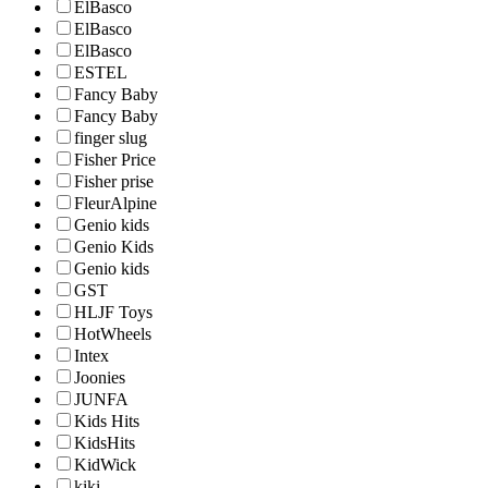
ElBasco
ElBasco
ElBasco
ESTEL
Fancy Baby
Fancy Baby
finger slug
Fisher Price
Fisher prise
FleurAlpine
Genio kids
Genio Kids
Genio kids
GST
HLJF Toys
HotWheels
Intex
Joonies
JUNFA
Kids Hits
KidsHits
KidWick
kiki