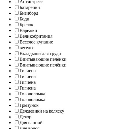
Антистресс
Батарейки
Бизиборд
Боди
Брелок
Варежки
Великобритания
Веселое купание
веселье
Вкладыши для груди
Впитывающие пелёнки
Впитывающие пелёнки
Гигиена
Гигиена
Гигиена
Гигиена
Головоломка
Головоломка
Грызунок
Деждевики на коляску
Декор
Для ванной
Для волос