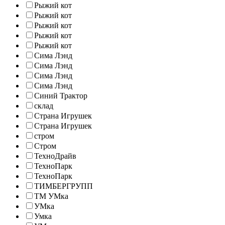
Рыжий кот
Рыжий кот
Рыжий кот
Рыжий кот
Рыжий кот
Сима Лэнд
Сима Лэнд
Сима Лэнд
Сима Лэнд
Синий Трактор
склад
Страна Игрушек
Страна Игрушек
стром
Стром
ТехноДрайв
ТехноПарк
ТехноПарк
ТИМБЕРГРУПП
ТМ УМка
УМка
Умка