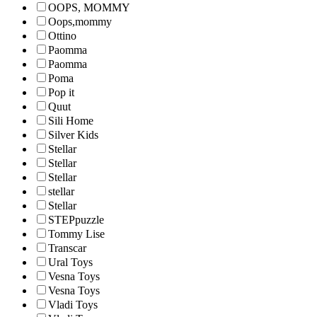
OOPS, MOMMY
Oops,mommy
Ottino
Paomma
Paomma
Poma
Pop it
Quut
Sili Home
Silver Kids
Stellar
Stellar
Stellar
stellar
Stellar
STEPpuzzle
Tommy Lise
Transcar
Ural Toys
Vesna Toys
Vesna Toys
Vladi Toys