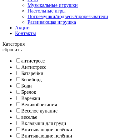
Музыкальные игрушки
Настольные игры
Погремушки/подвесы/прорезыватели
Развивающая игрушка
Акции
Контакты
Категория
сбросить
антистресс
Антистресс
Батарейки
Бизиборд
Боди
Брелок
Варежки
Великобритания
Веселое купание
веселье
Вкладыши для груди
Впитывающие пелёнки
Впитывающие пелёнки