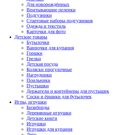
Для новорождённых
Впитывающие пеленки
Подгузники
Стартовые наборы подгузников
Одежда и текстиль
Карточки для фото
Детские товары
Бутылочки
Ванночки для купания
Горшки
Грелки
Детская посуда
Коляски прогулочные
Нагрудники
Поильники
Пустышки
Держатели и контейнеры для пустышек
Соски и ёршики для бутылочек
Игры, игрушки
Бизиборды
Деревянные игрушки
Детские книги
Игрушки
Игрушки для купания
Лето