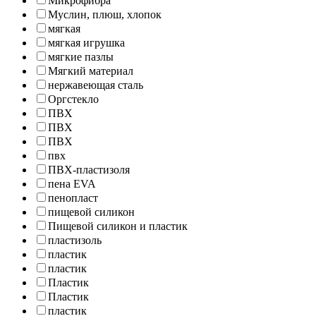
Микрофибра
Муслин, плюш, хлопок
мягкая
мягкая игрушка
мягкие пазлы
Мягкий материал
нержавеющая сталь
Оргстекло
ПВХ
ПВХ
ПВХ
пвх
ПВХ-пластизоля
пена EVA
пенопласт
пищевой силикон
Пищевой силикон и пластик
пластизоль
пластик
пластик
Пластик
Пластик
пластик