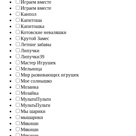
Играем вместе
Играем вместе
Канпол
Капитоша
Капитошка
Котовские неваляшки
Крутой Замес
Летние забавы
Липучки
Липучки39
Мастер Игрушек
Мельница
Мир развивающих игрушек
Мое солнышко
Мозаика
Мозайка
МультиПульти
МультьПульти
Мы шарики
мышарики
Мякиши
Мякиши
Мякиши