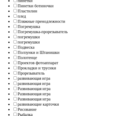
пинетки
Пинетки ботиночки
Пластилин
плед
Пляжные пренодлежности
Погремушка
Погремушка-прорезыватель
погремушки
погремушки
Подвеска
Ползунки и Штанишки
Полотенце
Проектов фотоаппарат
Прокладки и трусики
Прорезыватель
развивающая игра
развивающая игра
Развивающая игра
Развивающая игра
Развивающая игра
развивающие карточки
Рисование
Рыбалка