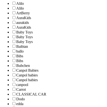
Alilo
Alilo
ArtBerry
AuraKids
aurakids
AuraKids
Baby Toys
Baby Toys
Baby Toys
Baibian
ballo
Bibs
Bibs
Bubchen
Canpol Babies
Canpol babies
Canpol babies
canpool
Carrot
CLASSICAL CAR
Dodo
edda