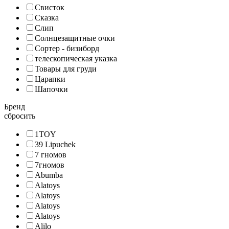
Свисток
Сказка
Слип
Солнцезащитные очки
Сортер - бизиборд
телескопическая указка
Товары для груди
Царапки
Шапочки
Бренд
сбросить
1TOY
39 Lipuchek
7 гномов
7гномов
Abumba
Alatoys
Alatoys
Alatoys
Alatoys
Alilo