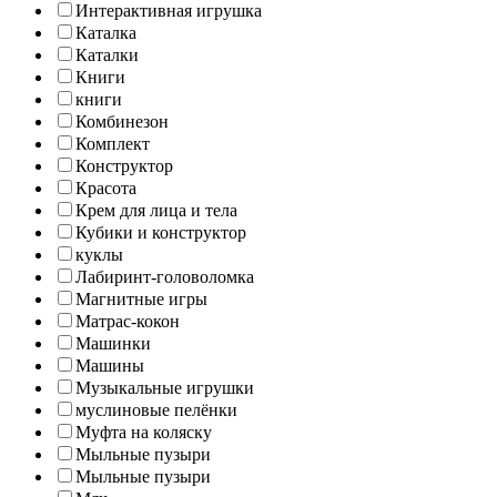
Интерактивная игрушка
Каталка
Каталки
Книги
книги
Комбинезон
Комплект
Конструктор
Красота
Крем для лица и тела
Кубики и конструктор
куклы
Лабиринт-головоломка
Магнитные игры
Матрас-кокон
Машинки
Машины
Музыкальные игрушки
муслиновые пелёнки
Муфта на коляску
Мыльные пузыри
Мыльные пузыри