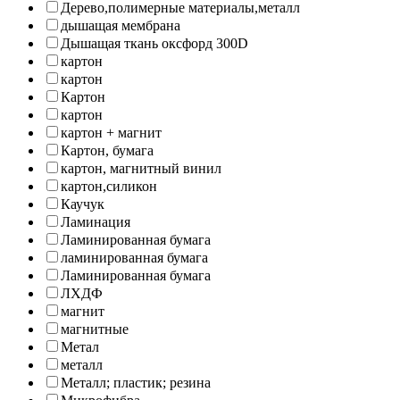
Дерево,полимерные материалы,металл
дышащая мембрана
Дышащая ткань оксфорд 300D
картон
картон
Картон
картон
картон + магнит
Картон, бумага
картон, магнитный винил
картон,силикон
Каучук
Ламинация
Ламинированная бумага
ламинированная бумага
Ламинированная бумага
ЛХДФ
магнит
магнитные
Метал
металл
Металл; пластик; резина