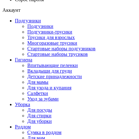
Аккаунт
Подгузники
Подгузники
Подгузники-трусики
Трусики для взрослых
Многоразовые трусики
Стартовые наборы подгузников
Стартовые наборы трусиков
Гигиена
Впитывающие пеленки
Вкладыши для груди
Детские принадлежности
Для мамы
Для ухода и купания
Салфетки
Уход за зубами
Уборка
Для посуды
Для стирки
Для уборки
Роддом
Сумка в роддом
Для мам