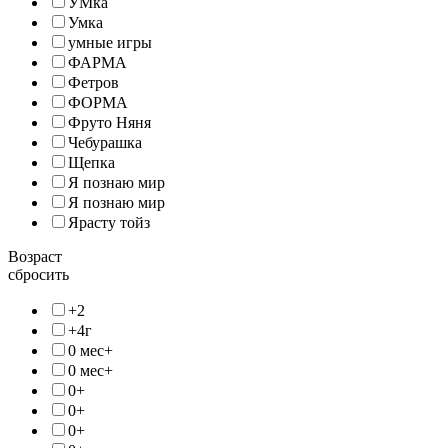
УМка
Умка
умные игры
ФАРМА
Фетров
ФОРМА
Фруто Няня
Чебурашка
Щепка
Я познаю мир
Я познаю мир
Ярасту тойз
Возраст
сбросить
+2
+4г
0 мес+
0 мес+
0+
0+
0+