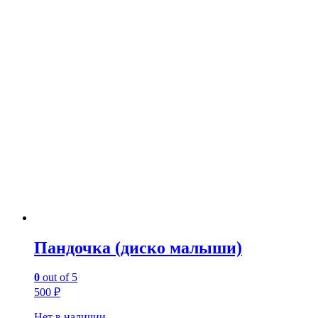
Пандочка (диско малыши)
0
out of 5
500
₽
Нет в наличии