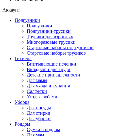
Аккаунт
Подгузники
Подгузники
Подгузники-трусики
Трусики для взрослых
Многоразовые трусики
Стартовые наборы подгузников
Стартовые наборы трусиков
Гигиена
Впитывающие пеленки
Вкладыши для груди
Детские принадлежности
Для мамы
Для ухода и купания
Салфетки
Уход за зубами
Уборка
Для посуды
Для стирки
Для уборки
Роддом
Сумка в роддом
Для мам