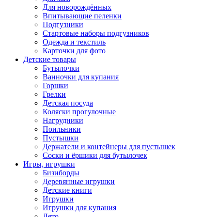
Для новорождённых
Впитывающие пеленки
Подгузники
Стартовые наборы подгузников
Одежда и текстиль
Карточки для фото
Детские товары
Бутылочки
Ванночки для купания
Горшки
Грелки
Детская посуда
Коляски прогулочные
Нагрудники
Поильники
Пустышки
Держатели и контейнеры для пустышек
Соски и ёршики для бутылочек
Игры, игрушки
Бизиборды
Деревянные игрушки
Детские книги
Игрушки
Игрушки для купания
Лето