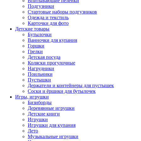
Впитывающие пеленки
Подгузники
Стартовые наборы подгузников
Одежда и текстиль
Карточки для фото
Детские товары
Бутылочки
Ванночки для купания
Горшки
Грелки
Детская посуда
Коляски прогулочные
Нагрудники
Поильники
Пустышки
Держатели и контейнеры для пустышек
Соски и ёршики для бутылочек
Игры, игрушки
Бизиборды
Деревянные игрушки
Детские книги
Игрушки
Игрушки для купания
Лето
Музыкальные игрушки