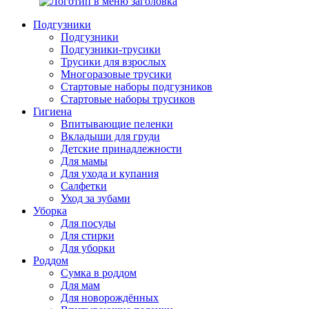
Подгузники
Подгузники
Подгузники-трусики
Трусики для взрослых
Многоразовые трусики
Стартовые наборы подгузников
Стартовые наборы трусиков
Гигиена
Впитывающие пеленки
Вкладыши для груди
Детские принадлежности
Для мамы
Для ухода и купания
Салфетки
Уход за зубами
Уборка
Для посуды
Для стирки
Для уборки
Роддом
Сумка в роддом
Для мам
Для новорождённых