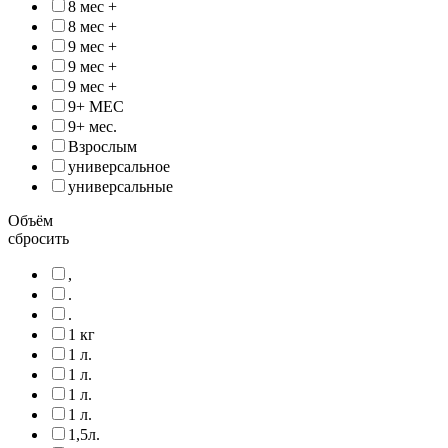
8 мес +
8 мес +
9 мес +
9 мес +
9 мес +
9+ МЕС
9+ мес.
Взрослым
универсальное
универсальные
Объём
сбросить
,
.
.
1 кг
1 л.
1 л.
1 л.
1 л.
1,5л.