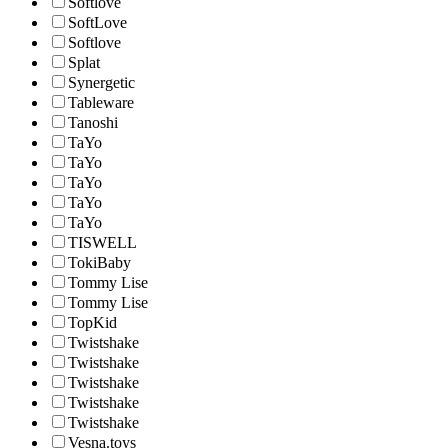
Softlove
SoftLove
Softlove
Splat
Synergetic
Tableware
Tanoshi
TaYo
TaYo
TaYo
TaYo
TaYo
TISWELL
TokiBaby
Tommy Lise
Tommy Lise
TopKid
Twistshake
Twistshake
Twistshake
Twistshake
Twistshake
Vesna.toys