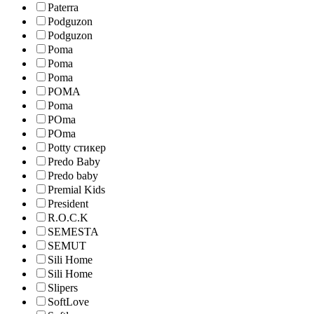
Paterra
Podguzon
Podguzon
Poma
Poma
Poma
POMA
Poma
POma
POma
Potty стикер
Predo Baby
Predo baby
Premial Kids
President
R.O.C.K
SEMESTA
SEMUT
Sili Home
Sili Home
Slipers
SoftLove