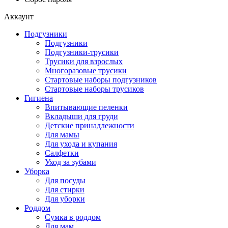
Аккаунт
Подгузники
Подгузники
Подгузники-трусики
Трусики для взрослых
Многоразовые трусики
Стартовые наборы подгузников
Стартовые наборы трусиков
Гигиена
Впитывающие пеленки
Вкладыши для груди
Детские принадлежности
Для мамы
Для ухода и купания
Салфетки
Уход за зубами
Уборка
Для посуды
Для стирки
Для уборки
Роддом
Сумка в роддом
Для мам