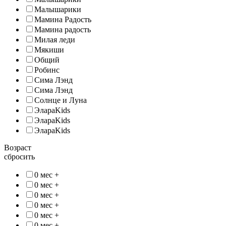
Малышарики
Мамина Радость
Мамина радость
Милая леди
Мякиши
Общий
Робинс
Сима Лэнд
Сима Лэнд
Солнце и Луна
ЭлараKids
ЭлараKids
ЭлараKids
Возраст
сбросить
0 мес +
0 мес +
0 мес +
0 мес +
0 мес +
0 мес +