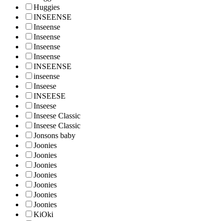
Huggies
INSEENSE
Inseense
Inseense
Inseense
Inseense
INSEENSE
inseense
Inseese
INSEESE
Inseese
Inseese Classic
Inseese Classic
Jonsons baby
Joonies
Joonies
Joonies
Joonies
Joonies
Joonies
Joonies
KiOki