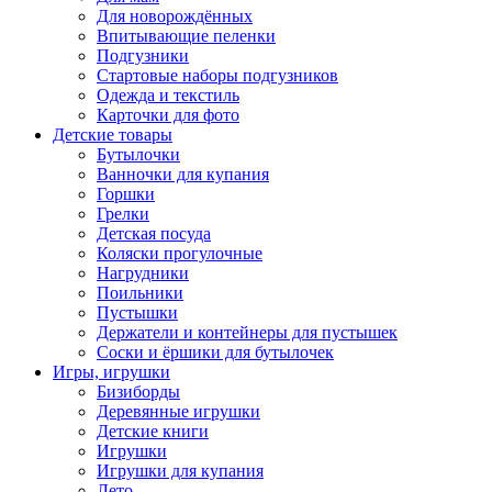
Для новорождённых
Впитывающие пеленки
Подгузники
Стартовые наборы подгузников
Одежда и текстиль
Карточки для фото
Детские товары
Бутылочки
Ванночки для купания
Горшки
Грелки
Детская посуда
Коляски прогулочные
Нагрудники
Поильники
Пустышки
Держатели и контейнеры для пустышек
Соски и ёршики для бутылочек
Игры, игрушки
Бизиборды
Деревянные игрушки
Детские книги
Игрушки
Игрушки для купания
Лето