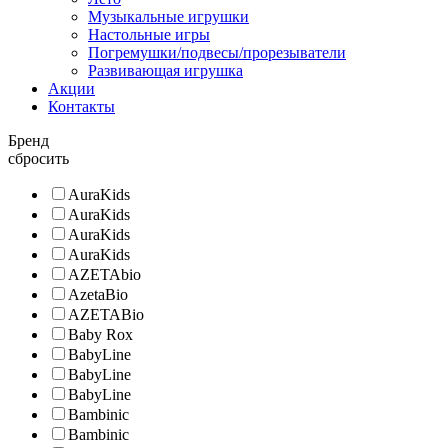
Музыкальные игрушки
Настольные игры
Погремушки/подвесы/прорезыватели
Развивающая игрушка
Акции
Контакты
Бренд
сбросить
AuraKids
AuraKids
AuraKids
AuraKids
AZETAbio
AzetaBio
AZETABio
Baby Rox
BabyLine
BabyLine
BabyLine
Bambinic
Bambinic