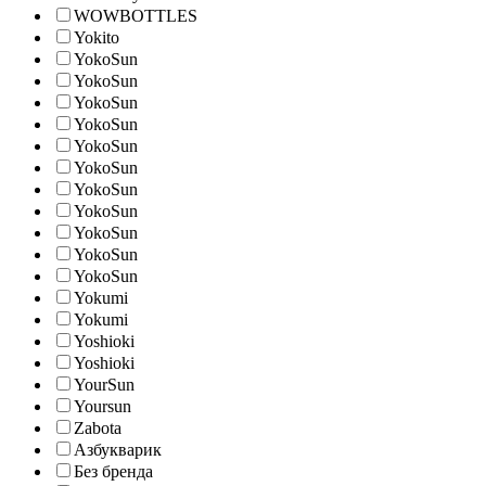
WOWBOTTLES
Yokito
YokoSun
YokoSun
YokoSun
YokoSun
YokoSun
YokoSun
YokoSun
YokoSun
YokoSun
YokoSun
YokoSun
Yokumi
Yokumi
Yoshioki
Yoshioki
YourSun
Yoursun
Zabota
Азбукварик
Без бренда