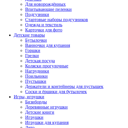
Для новорождённых
Впитывающие пеленки
Подгузники
Стартовые наборы подгузников
Одежда и текстиль
Карточки для фото
Детские товары
Бутылочки
Ванночки для купания
Горшки
Грелки
Детская посуда
Коляски прогулочные
Нагрудники
Поильники
Пустышки
Держатели и контейнеры для пустышек
Соски и ёршики для бутылочек
Игры, игрушки
Бизиборды
Деревянные игрушки
Детские книги
Игрушки
Игрушки для купания
Лето