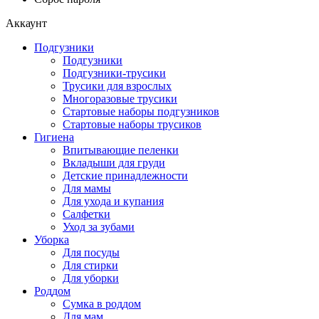
Аккаунт
Подгузники
Подгузники
Подгузники-трусики
Трусики для взрослых
Многоразовые трусики
Стартовые наборы подгузников
Стартовые наборы трусиков
Гигиена
Впитывающие пеленки
Вкладыши для груди
Детские принадлежности
Для мамы
Для ухода и купания
Салфетки
Уход за зубами
Уборка
Для посуды
Для стирки
Для уборки
Роддом
Сумка в роддом
Для мам