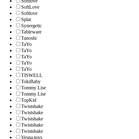
Softlove
SoftLove
Softlove
Splat
Synergetic
Tableware
Tanoshi
TaYo
TaYo
TaYo
TaYo
TaYo
TISWELL
TokiBaby
Tommy Lise
Tommy Lise
TopKid
Twistshake
Twistshake
Twistshake
Twistshake
Twistshake
Vesna.toys