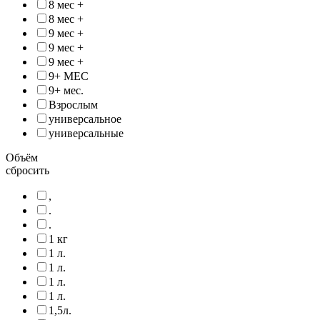
8 мес +
8 мес +
9 мес +
9 мес +
9 мес +
9+ МЕС
9+ мес.
Взрослым
универсальное
универсальные
Объём
сбросить
,
.
.
1 кг
1 л.
1 л.
1 л.
1 л.
1,5л.