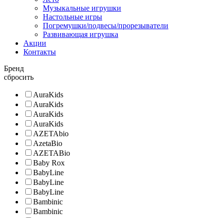
Музыкальные игрушки
Настольные игры
Погремушки/подвесы/прорезыватели
Развивающая игрушка
Акции
Контакты
Бренд
сбросить
AuraKids
AuraKids
AuraKids
AuraKids
AZETAbio
AzetaBio
AZETABio
Baby Rox
BabyLine
BabyLine
BabyLine
Bambinic
Bambinic