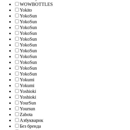
WOWBOTTLES
Yokito
YokoSun
YokoSun
YokoSun
YokoSun
YokoSun
YokoSun
YokoSun
YokoSun
YokoSun
YokoSun
YokoSun
Yokumi
Yokumi
Yoshioki
Yoshioki
YourSun
Yoursun
Zabota
Азбукварик
Без бренда