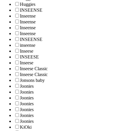
Huggies
INSEENSE
Inseense
Inseense
Inseense
Inseense
INSEENSE
inseense
Inseese
INSEESE
Inseese
Inseese Classic
Inseese Classic
Jonsons baby
Joonies
Joonies
Joonies
Joonies
Joonies
Joonies
Joonies
KiOki