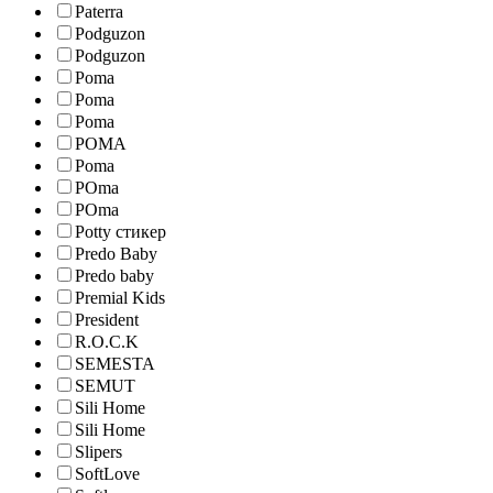
Paterra
Podguzon
Podguzon
Poma
Poma
Poma
POMA
Poma
POma
POma
Potty стикер
Predo Baby
Predo baby
Premial Kids
President
R.O.C.K
SEMESTA
SEMUT
Sili Home
Sili Home
Slipers
SoftLove