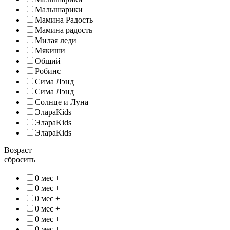
Малышарики
Мамина Радость
Мамина радость
Милая леди
Мякиши
Общий
Робинс
Сима Лэнд
Сима Лэнд
Солнце и Луна
ЭлараKids
ЭлараKids
ЭлараKids
Возраст
сбросить
0 мес +
0 мес +
0 мес +
0 мес +
0 мес +
0 мес +