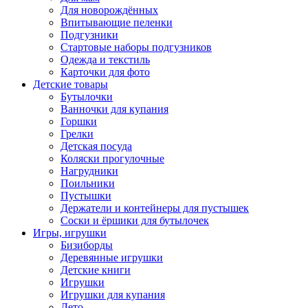
Для новорождённых
Впитывающие пеленки
Подгузники
Стартовые наборы подгузников
Одежда и текстиль
Карточки для фото
Детские товары
Бутылочки
Ванночки для купания
Горшки
Грелки
Детская посуда
Коляски прогулочные
Нагрудники
Поильники
Пустышки
Держатели и контейнеры для пустышек
Соски и ёршики для бутылочек
Игры, игрушки
Бизиборды
Деревянные игрушки
Детские книги
Игрушки
Игрушки для купания
Лето