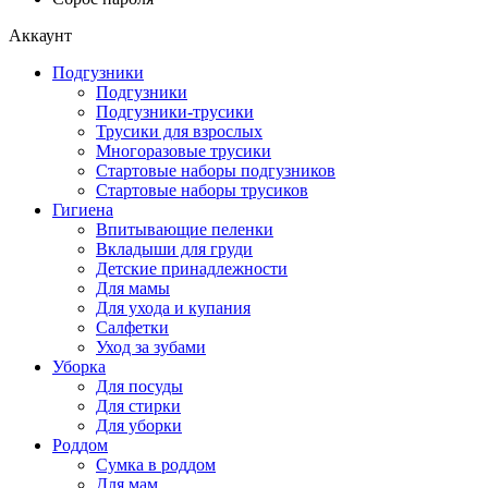
Аккаунт
Подгузники
Подгузники
Подгузники-трусики
Трусики для взрослых
Многоразовые трусики
Стартовые наборы подгузников
Стартовые наборы трусиков
Гигиена
Впитывающие пеленки
Вкладыши для груди
Детские принадлежности
Для мамы
Для ухода и купания
Салфетки
Уход за зубами
Уборка
Для посуды
Для стирки
Для уборки
Роддом
Сумка в роддом
Для мам