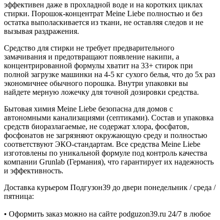
эффективен даже в прохладной воде и на коротких циклах
стирки. Порошок-концентрат Meine Liebe полностью и без
остатка выполаскивается из ткани, не оставляя следов и не
вызывая раздражения.
Средство для стирки не требует предварительного
замачивания и предотвращают появление накипи, а
концентрированной формулы хватит на 33+ стирок при
полной загрузке машинки на 4-5 кг сухого белья, что до 5х раз
экономичнее обычного порошка. Внутри упаковки вы
найдете мерную ложечку для точной дозировки средства.
Бытовая химия Meine Liebe безопасна для домов с
автономными канализациями (септиками). Состав и упаковка
средств биоразлагаемые, не содержат хлора, фосфатов,
фосфонатов не загрязняют окружающую среду и полностью
соответствуют ЭКО-стандартам. Все средства Meine Liebe
изготовлены по уникальной формуле под контроль качества
компании Grunlab (Германия), что гарантирует их надежность
и эффективность.
Доставка курьером Подгузон39 до двери понедельник / среда /
пятница:
• Оформить заказ можно на сайте podguzon39.ru 24/7 в любое