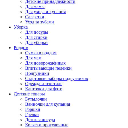
Детские принадлежности
Для мамы
Для ухода и купания
Салфетки
Уход за зубами
Уборка
Для посуды
Для стирки
Для уборки
Роддом
Сумка в роддом
Для мам
Для новорождённых
Впитывающие пеленки
Подгузники
Стартовые наборы подгузников
Одежда и текстиль
Карточки для фото
Детские товары
Бутылочки
Ванночки для купания
Горшки
Грелки
Детская посуда
Коляски прогулочные