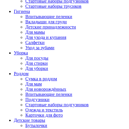
Стартовые наборы подгузников
Стартовые наборы трусиков
Гигиена
Впитывающие пеленки
Вкладыши для груди
Детские принадлежности
Для мамы
Для ухода и купания
Салфетки
Уход за зубами
Уборка
Для посуды
Для стирки
Для уборки
Роддом
Сумка в роддом
Для мам
Для новорождённых
Впитывающие пеленки
Подгузники
Стартовые наборы подгузников
Одежда и текстиль
Карточки для фото
Детские товары
Бутылочки