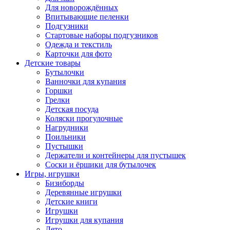
Для новорождённых
Впитывающие пеленки
Подгузники
Стартовые наборы подгузников
Одежда и текстиль
Карточки для фото
Детские товары
Бутылочки
Ванночки для купания
Горшки
Грелки
Детская посуда
Коляски прогулочные
Нагрудники
Поильники
Пустышки
Держатели и контейнеры для пустышек
Соски и ёршики для бутылочек
Игры, игрушки
Бизиборды
Деревянные игрушки
Детские книги
Игрушки
Игрушки для купания
Лето