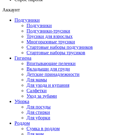
Аккаунт
Подгузники
Подгузники
Подгузники-трусики
Трусики для взрослых
Многоразовые трусики
Стартовые наборы подгузников
Стартовые наборы трусиков
Гигиена
Впитывающие пеленки
Вкладыши для груди
Детские принадлежности
Для мамы
Для ухода и купания
Салфетки
Уход за зубами
Уборка
Для посуды
Для стирки
Для уборки
Роддом
Сумка в роддом
Для мам