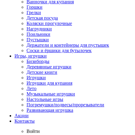
Ванночки для купания
Горшки
Грелки
Детская посуда
Коляски прогулочные
Нагрудники
Поильники
Пустышки
Держатели и контейнеры для пустышек
Соски и ёршики для бутылочек
Игры, игрушки
Бизиборды
Деревянные игрушки
Детские книги
Игрушки
Игрушки для купания
Лето
Музыкальные игрушки
Настольные игры
Погремушки/подвесы/прорезыватели
Развивающая игрушка
Акции
Контакты
Войти