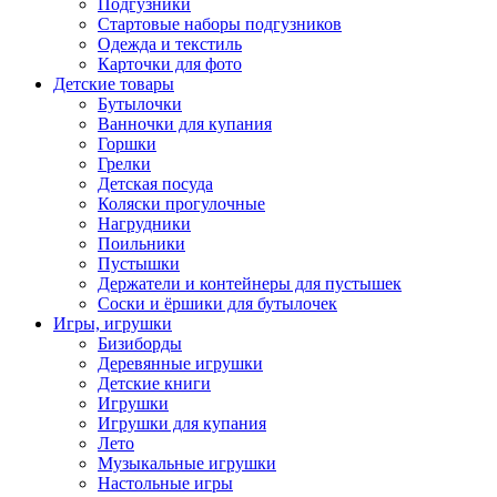
Подгузники
Стартовые наборы подгузников
Одежда и текстиль
Карточки для фото
Детские товары
Бутылочки
Ванночки для купания
Горшки
Грелки
Детская посуда
Коляски прогулочные
Нагрудники
Поильники
Пустышки
Держатели и контейнеры для пустышек
Соски и ёршики для бутылочек
Игры, игрушки
Бизиборды
Деревянные игрушки
Детские книги
Игрушки
Игрушки для купания
Лето
Музыкальные игрушки
Настольные игры