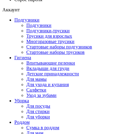
Аккаунт
Подгузники
Подгузники
Подгузники-трусики
Трусики для взрослых
Многоразовые трусики
Стартовые наборы подгузников
Стартовые наборы трусиков
Гигиена
Впитывающие пеленки
Вкладыши для груди
Детские принадлежности
Для мамы
Для ухода и купания
Салфетки
Уход за зубами
Уборка
Для посуды
Для стирки
Для уборки
Роддом
Сумка в роддом
Для мам