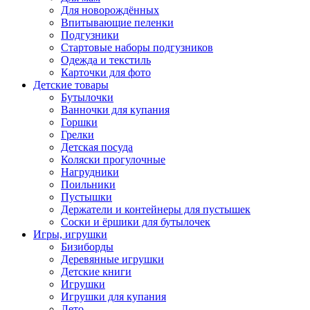
Для новорождённых
Впитывающие пеленки
Подгузники
Стартовые наборы подгузников
Одежда и текстиль
Карточки для фото
Детские товары
Бутылочки
Ванночки для купания
Горшки
Грелки
Детская посуда
Коляски прогулочные
Нагрудники
Поильники
Пустышки
Держатели и контейнеры для пустышек
Соски и ёршики для бутылочек
Игры, игрушки
Бизиборды
Деревянные игрушки
Детские книги
Игрушки
Игрушки для купания
Лето