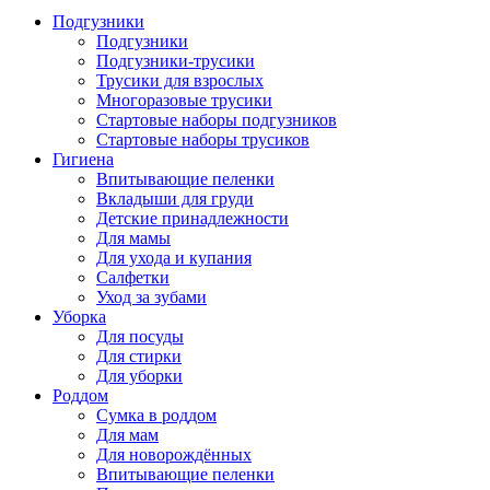
Подгузники
Подгузники
Подгузники-трусики
Трусики для взрослых
Многоразовые трусики
Стартовые наборы подгузников
Стартовые наборы трусиков
Гигиена
Впитывающие пеленки
Вкладыши для груди
Детские принадлежности
Для мамы
Для ухода и купания
Салфетки
Уход за зубами
Уборка
Для посуды
Для стирки
Для уборки
Роддом
Сумка в роддом
Для мам
Для новорождённых
Впитывающие пеленки