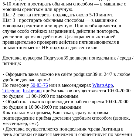
5-10 минут, простирать обычным способом — в машинке с
моющим средством или вручную.
Шаг 2 :слегка потереть, подождать около 5-10 минут.
Шаг 3 : простирать обычным способом — в машинке с
моющим средством или вручную. При необходимости, в
случае особо стойких загрязнений, действие повторить,
увеличив время воздействия. Для окрашенных тканей
предварительно проверьте действие пятновыводителя в
незаметном месте. НЕ подходит для септиков.
Доставка курьером Подгузон39 до двери понедельник / среда /
пятница:
• Оформить заказ можно на сайте podguzon39.ru 24/7 в любое
удобное для вас время!
По телефону
50-83-75
или в мессенджерах
WhatsApp
,
Telegram
,
Instagram
приём заказов осуществляется 10:00-20:00
по будням, 11:00-19:00 по выходным.
• Обработка заказов происходит в рабочее время 10:00-20:00
по будням и 10:00-19:00 по выходным.
Как только мы примем, Ваш заказ, сразу направим
подтверждение приёма доставки удобным способом (звонок,
мессенджер, смс).
• Доставка осуществляется понедельник /среда /пятница в
день доставки свяжется менеджер и сориентирует по времени