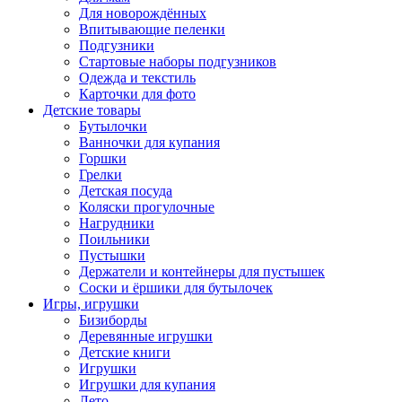
Для новорождённых
Впитывающие пеленки
Подгузники
Стартовые наборы подгузников
Одежда и текстиль
Карточки для фото
Детские товары
Бутылочки
Ванночки для купания
Горшки
Грелки
Детская посуда
Коляски прогулочные
Нагрудники
Поильники
Пустышки
Держатели и контейнеры для пустышек
Соски и ёршики для бутылочек
Игры, игрушки
Бизиборды
Деревянные игрушки
Детские книги
Игрушки
Игрушки для купания
Лето