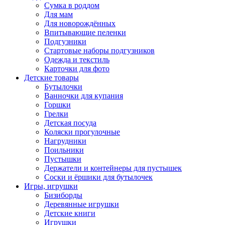
Сумка в роддом
Для мам
Для новорождённых
Впитывающие пеленки
Подгузники
Стартовые наборы подгузников
Одежда и текстиль
Карточки для фото
Детские товары
Бутылочки
Ванночки для купания
Горшки
Грелки
Детская посуда
Коляски прогулочные
Нагрудники
Поильники
Пустышки
Держатели и контейнеры для пустышек
Соски и ёршики для бутылочек
Игры, игрушки
Бизиборды
Деревянные игрушки
Детские книги
Игрушки