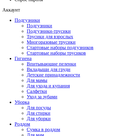
Аккаунт
Подгузники
Подгузники
Подгузники-трусики
Трусики для взрослых
Многоразовые трусики
Стартовые наборы подгузников
Стартовые наборы трусиков
Гигиена
Впитывающие пеленки
Вкладыши для груди
Детские принадлежности
Для мамы
Для ухода и купания
Салфетки
Уход за зубами
Уборка
Для посуды
Для стирки
Для уборки
Роддом
Сумка в роддом
Для мам