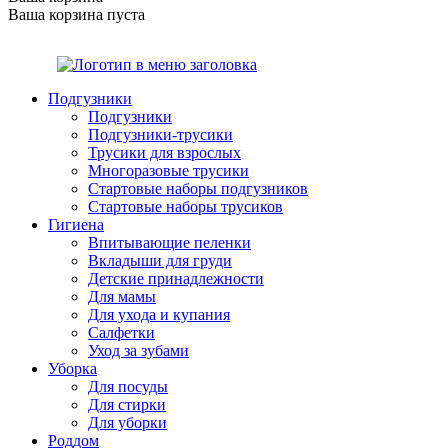
Ваша корзина пуста
Подгузники
Подгузники
Подгузники-трусики
Трусики для взрослых
Многоразовые трусики
Стартовые наборы подгузников
Стартовые наборы трусиков
Гигиена
Впитывающие пеленки
Вкладыши для груди
Детские принадлежности
Для мамы
Для ухода и купания
Салфетки
Уход за зубами
Уборка
Для посуды
Для стирки
Для уборки
Роддом