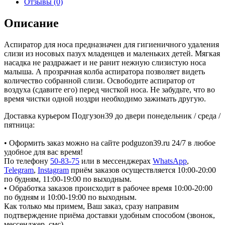
Отзывы (0)
Описание
Аспиратор для носа предназначен для гигиеничного удаления
слизи из носовых пазух младенцев и маленьких детей. Мягкая
насадка не раздражает и не ранит нежную слизистую носа
малыша. А прозрачная колба аспиратора позволяет видеть
количество собранной слизи. Освободите аспиратор от
воздуха (сдавите его) перед чисткой носа. Не забудьте, что во
время чистки одной ноздри необходимо зажимать другую.
Доставка курьером Подгузон39 до двери понедельник / среда /
пятница:
• Оформить заказ можно на сайте podguzon39.ru 24/7 в любое
удобное для вас время!
По телефону
50-83-75
или в мессенджерах
WhatsApp
,
Telegram
,
Instagram
приём заказов осуществляется 10:00-20:00
по будням, 11:00-19:00 по выходным.
• Обработка заказов происходит в рабочее время 10:00-20:00
по будням и 10:00-19:00 по выходным.
Как только мы примем, Ваш заказ, сразу направим
подтверждение приёма доставки удобным способом (звонок,
мессенджер, смс).