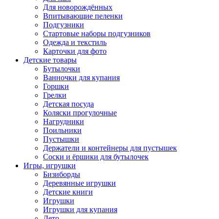
Для новорождённых
Впитывающие пеленки
Подгузники
Стартовые наборы подгузников
Одежда и текстиль
Карточки для фото
Детские товары
Бутылочки
Ванночки для купания
Горшки
Грелки
Детская посуда
Коляски прогулочные
Нагрудники
Поильники
Пустышки
Держатели и контейнеры для пустышек
Соски и ёршики для бутылочек
Игры, игрушки
Бизиборды
Деревянные игрушки
Детские книги
Игрушки
Игрушки для купания
Лето