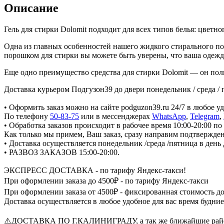
Описание
Гель для стирки Dolomit подходит для всех типов белья: цветн
Одна из главных особенностей нашего жидкого стирального по
порошком для стирки вы можете быть уверены, что ваша одежда
Еще одно преимущество средства для стирки Dolomit — он пол
Доставка курьером Подгузон39 до двери понедельник / среда / 
• Оформить заказ можно на сайте podguzon39.ru 24/7 в любое уд
По телефону
50-83-75
или в мессенджерах
WhatsApp
,
Telegram
,
• Обработка заказов происходит в рабочее время 10:00-20:00 по
Как только мы примем, Ваш заказ, сразу направим подтвержден
• Доставка осуществляется понедельник /среда /пятница в день
• РАЗВОЗ ЗАКАЗОВ 15:00-20:00.
ЭКСПРЕСС ДОСТАВКА - по тарифу Яндекс-такси!
При оформлении заказа до 4500₽ - по тарифу Яндекс-такси
При оформлении заказа от 4500₽ - фиксированная стоимость д
Доставка осуществляется в любое удобное для вас время будние 
⚠️ДОСТАВКА ПО Г.КАЛИНИГРАДУ, а так же ближайшие районы 