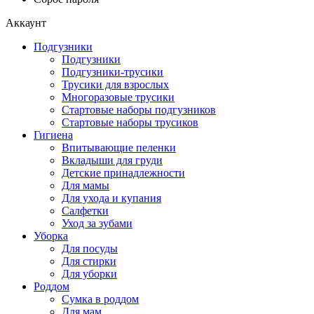
Аккаунт
Подгузники
Подгузники
Подгузники-трусики
Трусики для взрослых
Многоразовые трусики
Стартовые наборы подгузников
Стартовые наборы трусиков
Гигиена
Впитывающие пеленки
Вкладыши для груди
Детские принадлежности
Для мамы
Для ухода и купания
Салфетки
Уход за зубами
Уборка
Для посуды
Для стирки
Для уборки
Роддом
Сумка в роддом
Для мам