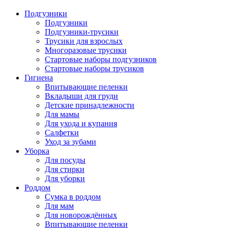
Подгузники
Подгузники
Подгузники-трусики
Трусики для взрослых
Многоразовые трусики
Стартовые наборы подгузников
Стартовые наборы трусиков
Гигиена
Впитывающие пеленки
Вкладыши для груди
Детские принадлежности
Для мамы
Для ухода и купания
Салфетки
Уход за зубами
Уборка
Для посуды
Для стирки
Для уборки
Роддом
Сумка в роддом
Для мам
Для новорождённых
Впитывающие пеленки