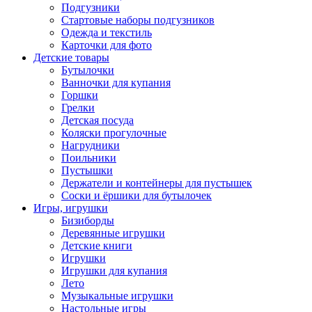
Подгузники
Стартовые наборы подгузников
Одежда и текстиль
Карточки для фото
Детские товары
Бутылочки
Ванночки для купания
Горшки
Грелки
Детская посуда
Коляски прогулочные
Нагрудники
Поильники
Пустышки
Держатели и контейнеры для пустышек
Соски и ёршики для бутылочек
Игры, игрушки
Бизиборды
Деревянные игрушки
Детские книги
Игрушки
Игрушки для купания
Лето
Музыкальные игрушки
Настольные игры