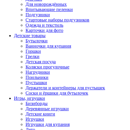
Для новорождённых
Впитывающие пеленки
Подгузники
Стартовые наборы подгузников
Одежда и текстиль
Карточки для фото
Детские товары
Бутылочки
Ванночки для купания
Горшки
Грелки
Детская посуда
Коляски прогулочные
Нагрудники
Поильники
Пустышки
Держатели и контейнеры для пустышек
Соски и ёршики для бутылочек
Игры, игрушки
Бизиборды
Деревянные игрушки
Детские книги
Игрушки
Игрушки для купания
Лето