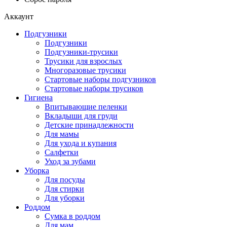
Аккаунт
Подгузники
Подгузники
Подгузники-трусики
Трусики для взрослых
Многоразовые трусики
Стартовые наборы подгузников
Стартовые наборы трусиков
Гигиена
Впитывающие пеленки
Вкладыши для груди
Детские принадлежности
Для мамы
Для ухода и купания
Салфетки
Уход за зубами
Уборка
Для посуды
Для стирки
Для уборки
Роддом
Сумка в роддом
Для мам