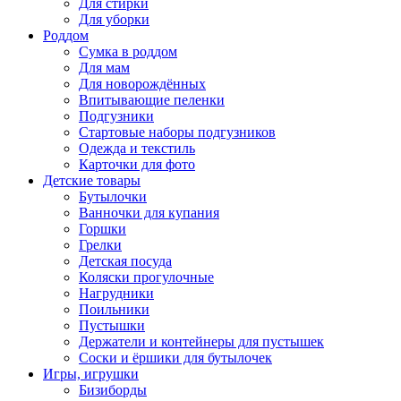
Для стирки
Для уборки
Роддом
Сумка в роддом
Для мам
Для новорождённых
Впитывающие пеленки
Подгузники
Стартовые наборы подгузников
Одежда и текстиль
Карточки для фото
Детские товары
Бутылочки
Ванночки для купания
Горшки
Грелки
Детская посуда
Коляски прогулочные
Нагрудники
Поильники
Пустышки
Держатели и контейнеры для пустышек
Соски и ёршики для бутылочек
Игры, игрушки
Бизиборды