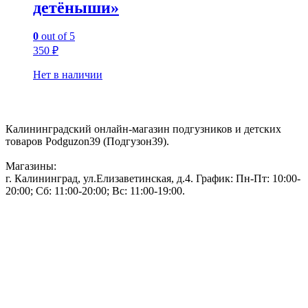
детёныши»
0
out of 5
350
₽
Нет в наличии
Контакты:
Калининградский онлайн-магазин подгузников и детских
товаров Podguzon39 (Подгузон39).
Магазины:
г. Калининград, ул.Елизаветинская, д.4. График: Пн-Пт: 10:00-
20:00; Сб: 11:00-20:00; Вс: 11:00-19:00.
Тел: 50-83-75
Информация
Акции и скидки
Пользовательское соглашение