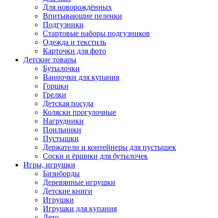
Для новорождённых
Впитывающие пеленки
Подгузники
Стартовые наборы подгузников
Одежда и текстиль
Карточки для фото
Детские товары
Бутылочки
Ванночки для купания
Горшки
Грелки
Детская посуда
Коляски прогулочные
Нагрудники
Поильники
Пустышки
Держатели и контейнеры для пустышек
Соски и ёршики для бутылочек
Игры, игрушки
Бизиборды
Деревянные игрушки
Детские книги
Игрушки
Игрушки для купания
Лето