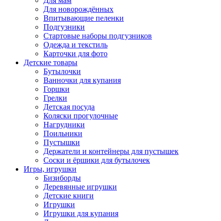
Для мам
Для новорождённых
Впитывающие пеленки
Подгузники
Стартовые наборы подгузников
Одежда и текстиль
Карточки для фото
Детские товары
Бутылочки
Ванночки для купания
Горшки
Грелки
Детская посуда
Коляски прогулочные
Нагрудники
Поильники
Пустышки
Держатели и контейнеры для пустышек
Соски и ёршики для бутылочек
Игры, игрушки
Бизиборды
Деревянные игрушки
Детские книги
Игрушки
Игрушки для купания