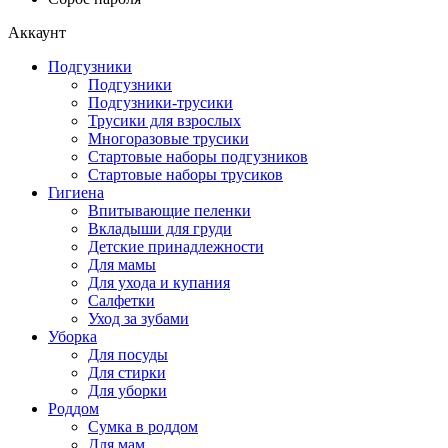
Аккаунт
Подгузники
Подгузники
Подгузники-трусики
Трусики для взрослых
Многоразовые трусики
Стартовые наборы подгузников
Стартовые наборы трусиков
Гигиена
Впитывающие пеленки
Вкладыши для груди
Детские принадлежности
Для мамы
Для ухода и купания
Салфетки
Уход за зубами
Уборка
Для посуды
Для стирки
Для уборки
Роддом
Сумка в роддом
Для мам