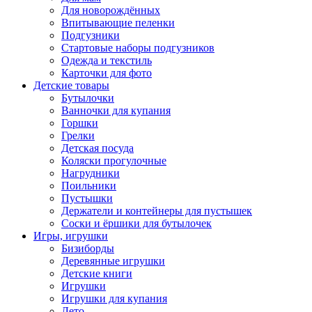
Для новорождённых
Впитывающие пеленки
Подгузники
Стартовые наборы подгузников
Одежда и текстиль
Карточки для фото
Детские товары
Бутылочки
Ванночки для купания
Горшки
Грелки
Детская посуда
Коляски прогулочные
Нагрудники
Поильники
Пустышки
Держатели и контейнеры для пустышек
Соски и ёршики для бутылочек
Игры, игрушки
Бизиборды
Деревянные игрушки
Детские книги
Игрушки
Игрушки для купания
Лето