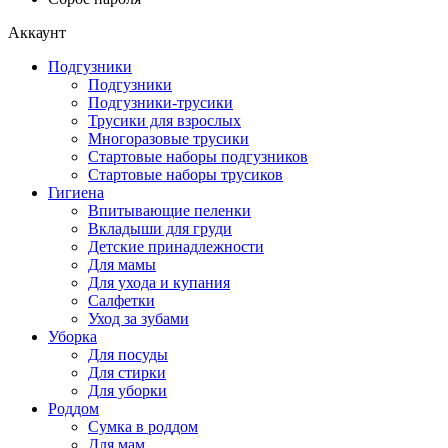
Аккаунт
Подгузники
Подгузники
Подгузники-трусики
Трусики для взрослых
Многоразовые трусики
Стартовые наборы подгузников
Стартовые наборы трусиков
Гигиена
Впитывающие пеленки
Вкладыши для груди
Детские принадлежности
Для мамы
Для ухода и купания
Салфетки
Уход за зубами
Уборка
Для посуды
Для стирки
Для уборки
Роддом
Сумка в роддом
Для мам