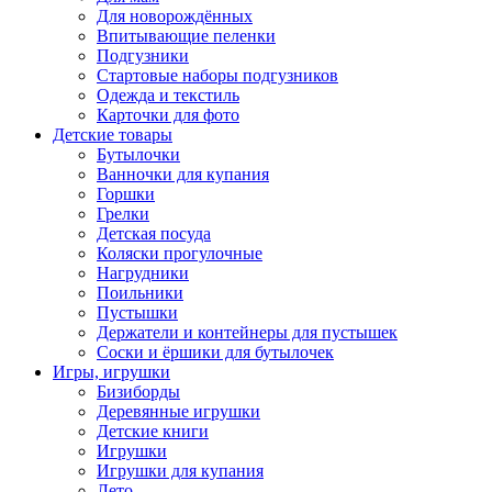
Для новорождённых
Впитывающие пеленки
Подгузники
Стартовые наборы подгузников
Одежда и текстиль
Карточки для фото
Детские товары
Бутылочки
Ванночки для купания
Горшки
Грелки
Детская посуда
Коляски прогулочные
Нагрудники
Поильники
Пустышки
Держатели и контейнеры для пустышек
Соски и ёршики для бутылочек
Игры, игрушки
Бизиборды
Деревянные игрушки
Детские книги
Игрушки
Игрушки для купания
Лето