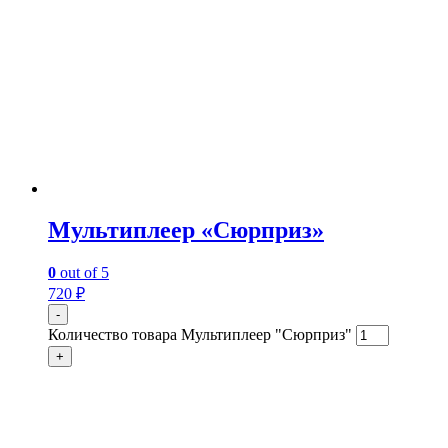
Мультиплеер «Сюрприз»
0
out of 5
720
₽
-
Количество товара Мультиплеер "Сюрприз"
+