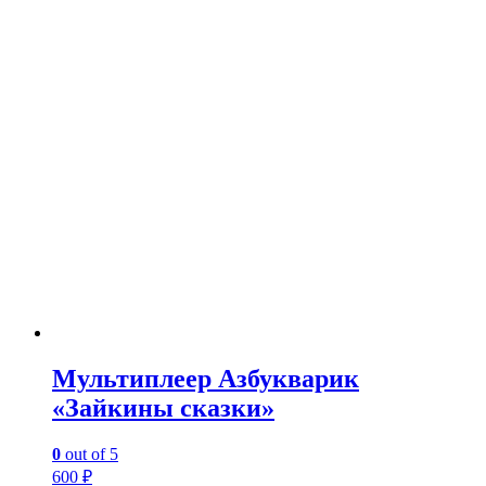
Мультиплеер Азбукварик
«Зайкины сказки»
0
out of 5
600
₽