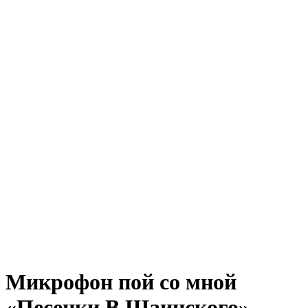
Микрофон пой со мной
«Песенки В.Шаинского»