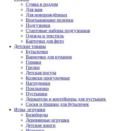
Сумка в роддом
Для мам
Для новорождённых
Впитывающие пеленки
Подгузники
Стартовые наборы подгузников
Одежда и текстиль
Карточки для фото
Детские товары
Бутылочки
Ванночки для купания
Горшки
Грелки
Детская посуда
Коляски прогулочные
Нагрудники
Поильники
Пустышки
Держатели и контейнеры для пустышек
Соски и ёршики для бутылочек
Игры, игрушки
Бизиборды
Деревянные игрушки
Детские книги
Игрушки