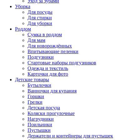
Уход за зубами
Уборка
Для посуды
Для стирки
Для уборки
Роддом
Сумка в роддом
Для мам
Для новорождённых
Впитывающие пеленки
Подгузники
Стартовые наборы подгузников
Одежда и текстиль
Карточки для фото
Детские товары
Бутылочки
Ванночки для купания
Горшки
Грелки
Детская посуда
Коляски прогулочные
Нагрудники
Поильники
Пустышки
Держатели и контейнеры для пустышек