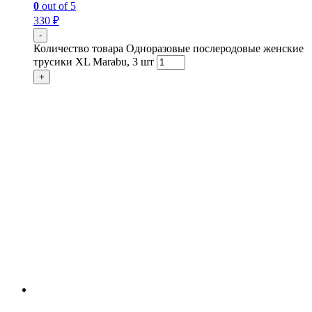
0
out of 5
330
₽
-
Количество товара Одноразовые послеродовые женские
трусики XL Marabu, 3 шт
+