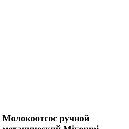
Молокоотсос ручной
механический Miyoumi