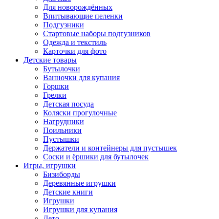
Для новорождённых
Впитывающие пеленки
Подгузники
Стартовые наборы подгузников
Одежда и текстиль
Карточки для фото
Детские товары
Бутылочки
Ванночки для купания
Горшки
Грелки
Детская посуда
Коляски прогулочные
Нагрудники
Поильники
Пустышки
Держатели и контейнеры для пустышек
Соски и ёршики для бутылочек
Игры, игрушки
Бизиборды
Деревянные игрушки
Детские книги
Игрушки
Игрушки для купания
Лето