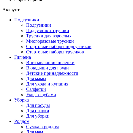
Аккаунт
Подгузники
Подгузники
Подгузники-трусики
Трусики для взрослых
Многоразовые трусики
Стартовые наборы подгузников
Стартовые наборы трусиков
Гигиена
Впитывающие пеленки
Вкладыши для груди
Детские принадлежности
Для мамы
Для ухода и купания
Салфетки
Уход за зубами
Уборка
Для посуды
Для стирки
Для уборки
Роддом
Сумка в роддом
Для мам