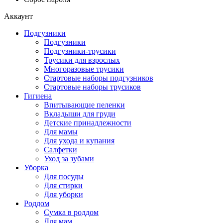
Аккаунт
Подгузники
Подгузники
Подгузники-трусики
Трусики для взрослых
Многоразовые трусики
Стартовые наборы подгузников
Стартовые наборы трусиков
Гигиена
Впитывающие пеленки
Вкладыши для груди
Детские принадлежности
Для мамы
Для ухода и купания
Салфетки
Уход за зубами
Уборка
Для посуды
Для стирки
Для уборки
Роддом
Сумка в роддом
Для мам