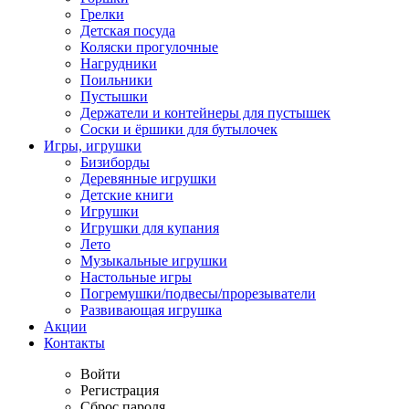
Грелки
Детская посуда
Коляски прогулочные
Нагрудники
Поильники
Пустышки
Держатели и контейнеры для пустышек
Соски и ёршики для бутылочек
Игры, игрушки
Бизиборды
Деревянные игрушки
Детские книги
Игрушки
Игрушки для купания
Лето
Музыкальные игрушки
Настольные игры
Погремушки/подвесы/прорезыватели
Развивающая игрушка
Акции
Контакты
Войти
Регистрация
Сброс пароля