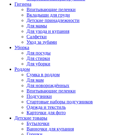
Гигиена
Впитывающие пеленки
Вкладыши для груди
Детские принадлежности
Для мамы
Для ухода и купания
Салфетки
Уход за зубами
Уборка
Для посуды
Для стирки
Для уборки
Роддом
Сумка в роддом
Для мам
Для новорождённых
Впитывающие пеленки
Подгузники
Стартовые наборы подгузников
Одежда и текстиль
Карточки для фото
Детские товары
Бутылочки
Ванночки для купания
Горшки