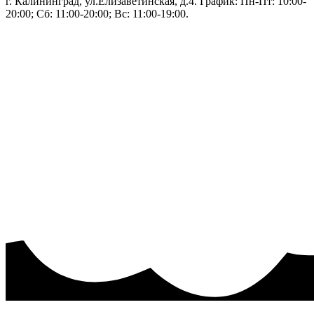
г. Калининград, ул.Елизаветинская, д.4. График: Пн-Пт: 10:00-
20:00; Сб: 11:00-20:00; Вс: 11:00-19:00.
Тел: 50-83-75
Информация
Акции и скидки
Пользовательское соглашение
Политика конфиденциальности.
Присоединяйтесь