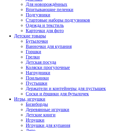
Для новорождённых
Впитывающие пеленки
Подгузники
Стартовые наборы подгузников
Одежда и текстиль
Карточки для фото
Детские товары
Бутылочки
Ванночки для купания
Горшки
Грелки
Детская посуда
Коляски прогулочные
Нагрудники
Поильники
Пустышки
Держатели и контейнеры для пустышек
Соски и ёршики для бутылочек
Игры, игрушки
Бизиборды
Деревянные игрушки
Детские книги
Игрушки
Игрушки для купания
Лето