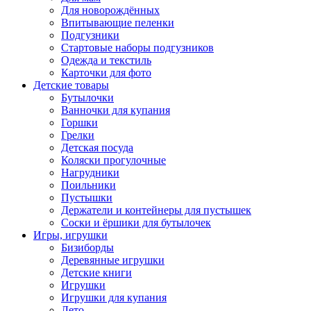
Для новорождённых
Впитывающие пеленки
Подгузники
Стартовые наборы подгузников
Одежда и текстиль
Карточки для фото
Детские товары
Бутылочки
Ванночки для купания
Горшки
Грелки
Детская посуда
Коляски прогулочные
Нагрудники
Поильники
Пустышки
Держатели и контейнеры для пустышек
Соски и ёршики для бутылочек
Игры, игрушки
Бизиборды
Деревянные игрушки
Детские книги
Игрушки
Игрушки для купания
Лето