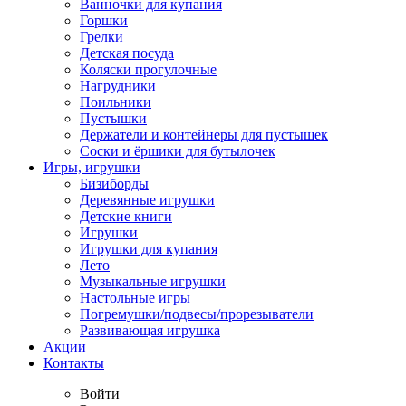
Ванночки для купания
Горшки
Грелки
Детская посуда
Коляски прогулочные
Нагрудники
Поильники
Пустышки
Держатели и контейнеры для пустышек
Соски и ёршики для бутылочек
Игры, игрушки
Бизиборды
Деревянные игрушки
Детские книги
Игрушки
Игрушки для купания
Лето
Музыкальные игрушки
Настольные игры
Погремушки/подвесы/прорезыватели
Развивающая игрушка
Акции
Контакты
Войти