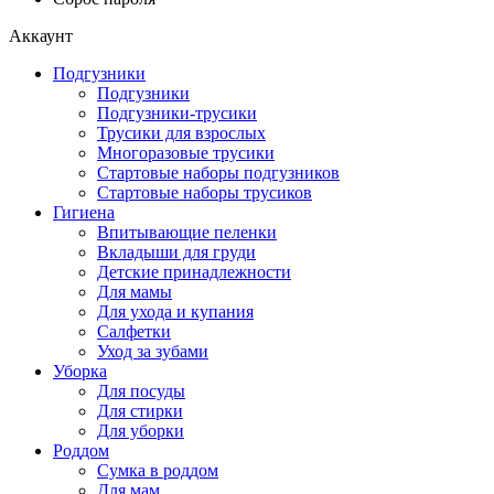
Аккаунт
Подгузники
Подгузники
Подгузники-трусики
Трусики для взрослых
Многоразовые трусики
Стартовые наборы подгузников
Стартовые наборы трусиков
Гигиена
Впитывающие пеленки
Вкладыши для груди
Детские принадлежности
Для мамы
Для ухода и купания
Салфетки
Уход за зубами
Уборка
Для посуды
Для стирки
Для уборки
Роддом
Сумка в роддом
Для мам