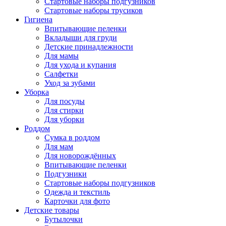
Стартовые наборы подгузников
Стартовые наборы трусиков
Гигиена
Впитывающие пеленки
Вкладыши для груди
Детские принадлежности
Для мамы
Для ухода и купания
Салфетки
Уход за зубами
Уборка
Для посуды
Для стирки
Для уборки
Роддом
Сумка в роддом
Для мам
Для новорождённых
Впитывающие пеленки
Подгузники
Стартовые наборы подгузников
Одежда и текстиль
Карточки для фото
Детские товары
Бутылочки