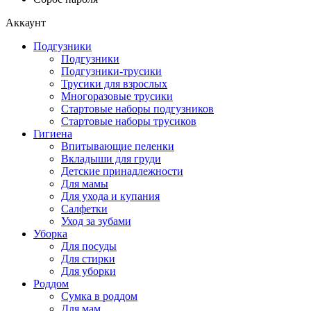
Аккаунт
Подгузники
Подгузники
Подгузники-трусики
Трусики для взрослых
Многоразовые трусики
Стартовые наборы подгузников
Стартовые наборы трусиков
Гигиена
Впитывающие пеленки
Вкладыши для груди
Детские принадлежности
Для мамы
Для ухода и купания
Салфетки
Уход за зубами
Уборка
Для посуды
Для стирки
Для уборки
Роддом
Сумка в роддом
Для мам