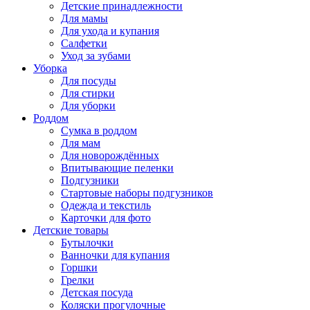
Детские принадлежности
Для мамы
Для ухода и купания
Салфетки
Уход за зубами
Уборка
Для посуды
Для стирки
Для уборки
Роддом
Сумка в роддом
Для мам
Для новорождённых
Впитывающие пеленки
Подгузники
Стартовые наборы подгузников
Одежда и текстиль
Карточки для фото
Детские товары
Бутылочки
Ванночки для купания
Горшки
Грелки
Детская посуда
Коляски прогулочные