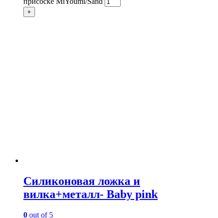
присоске MiYoumi/Sand
+
Силиконовая ложка и
вилка+металл- Baby pink
0
out of 5