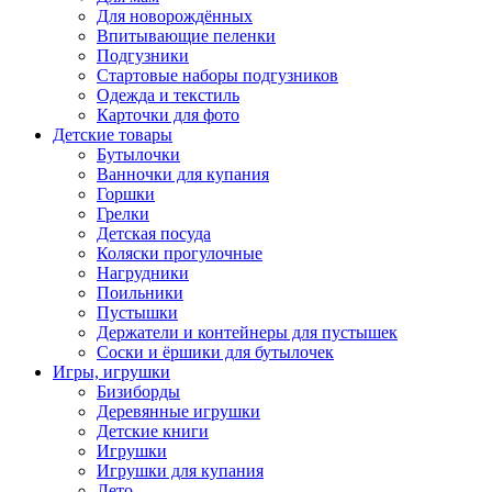
Для новорождённых
Впитывающие пеленки
Подгузники
Стартовые наборы подгузников
Одежда и текстиль
Карточки для фото
Детские товары
Бутылочки
Ванночки для купания
Горшки
Грелки
Детская посуда
Коляски прогулочные
Нагрудники
Поильники
Пустышки
Держатели и контейнеры для пустышек
Соски и ёршики для бутылочек
Игры, игрушки
Бизиборды
Деревянные игрушки
Детские книги
Игрушки
Игрушки для купания
Лето