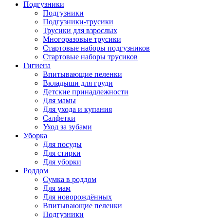
Подгузники
Подгузники
Подгузники-трусики
Трусики для взрослых
Многоразовые трусики
Стартовые наборы подгузников
Стартовые наборы трусиков
Гигиена
Впитывающие пеленки
Вкладыши для груди
Детские принадлежности
Для мамы
Для ухода и купания
Салфетки
Уход за зубами
Уборка
Для посуды
Для стирки
Для уборки
Роддом
Сумка в роддом
Для мам
Для новорождённых
Впитывающие пеленки
Подгузники