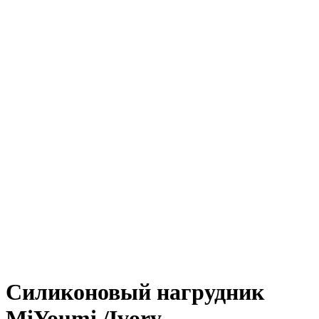
Силиконовый нагрудник
MiYoumi /Ivory