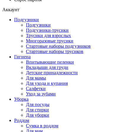
Аккаунт
Подгузники
Подгузники
Подгузники-трусики
Трусики для взрослых
Многоразовые трусики
Стартовые наборы подгузников
Стартовые наборы трусиков
Гигиена
Впитывающие пеленки
Вкладыши для груди
Детские принадлежности
Для мамы
Для ухода и купания
Салфетки
Уход за зубами
Уборка
Для посуды
Для стирки
Для уборки
Роддом
Сумка в роддом
Для мам