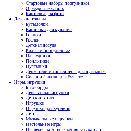
Стартовые наборы подгузников
Одежда и текстиль
Карточки для фото
Детские товары
Бутылочки
Ванночки для купания
Горшки
Грелки
Детская посуда
Коляски прогулочные
Нагрудники
Поильники
Пустышки
Держатели и контейнеры для пустышек
Соски и ёршики для бутылочек
Игры, игрушки
Бизиборды
Деревянные игрушки
Детские книги
Игрушки
Игрушки для купания
Лето
Музыкальные игрушки
Настольные игры
Погремушки/подвесы/прорезыватели