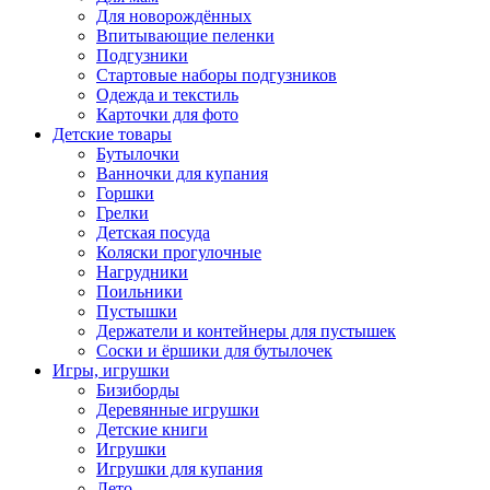
Для новорождённых
Впитывающие пеленки
Подгузники
Стартовые наборы подгузников
Одежда и текстиль
Карточки для фото
Детские товары
Бутылочки
Ванночки для купания
Горшки
Грелки
Детская посуда
Коляски прогулочные
Нагрудники
Поильники
Пустышки
Держатели и контейнеры для пустышек
Соски и ёршики для бутылочек
Игры, игрушки
Бизиборды
Деревянные игрушки
Детские книги
Игрушки
Игрушки для купания
Лето