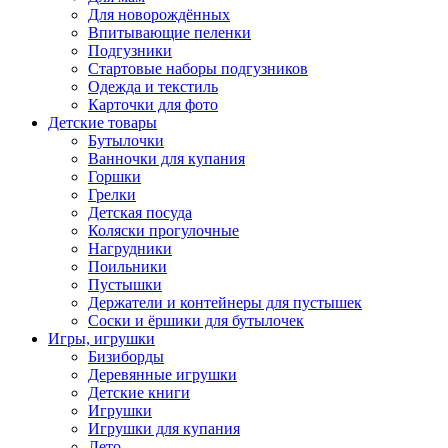
Для новорождённых
Впитывающие пеленки
Подгузники
Стартовые наборы подгузников
Одежда и текстиль
Карточки для фото
Детские товары
Бутылочки
Ванночки для купания
Горшки
Грелки
Детская посуда
Коляски прогулочные
Нагрудники
Поильники
Пустышки
Держатели и контейнеры для пустышек
Соски и ёршики для бутылочек
Игры, игрушки
Бизиборды
Деревянные игрушки
Детские книги
Игрушки
Игрушки для купания
Лето