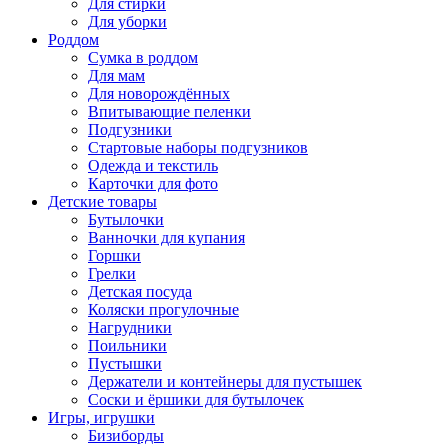
Для стирки
Для уборки
Роддом
Сумка в роддом
Для мам
Для новорождённых
Впитывающие пеленки
Подгузники
Стартовые наборы подгузников
Одежда и текстиль
Карточки для фото
Детские товары
Бутылочки
Ванночки для купания
Горшки
Грелки
Детская посуда
Коляски прогулочные
Нагрудники
Поильники
Пустышки
Держатели и контейнеры для пустышек
Соски и ёршики для бутылочек
Игры, игрушки
Бизиборды