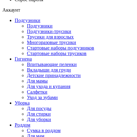
Аккаунт
Подгузники
Подгузники
Подгузники-трусики
Трусики для взрослых
Многоразовые трусики
Стартовые наборы подгузников
Стартовые наборы трусиков
Гигиена
Впитывающие пеленки
Вкладыши для груди
Детские принадлежности
Для мамы
Для ухода и купания
Салфетки
Уход за зубами
Уборка
Для посуды
Для стирки
Для уборки
Роддом
Сумка в роддом
Для мам