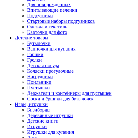
Для новорождённых
Впитывающие пеленки
Подгузники
Стартовые наборы подгузников
Одежда и текстиль
Карточки для фото
Детские товары
Бутылочки
Ванночки для купания
Горшки
Грелки
Детская посуда
Коляски прогулочные
Нагрудники
Поильники
Пустышки
Держатели и контейнеры для пустышек
Соски и ёршики для бутылочек
Игры, игрушки
Бизиборды
Деревянные игрушки
Детские книги
Игрушки
Игрушки для купания
Лето