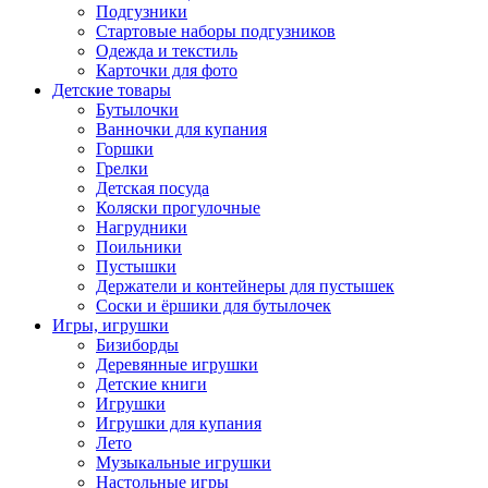
Подгузники
Стартовые наборы подгузников
Одежда и текстиль
Карточки для фото
Детские товары
Бутылочки
Ванночки для купания
Горшки
Грелки
Детская посуда
Коляски прогулочные
Нагрудники
Поильники
Пустышки
Держатели и контейнеры для пустышек
Соски и ёршики для бутылочек
Игры, игрушки
Бизиборды
Деревянные игрушки
Детские книги
Игрушки
Игрушки для купания
Лето
Музыкальные игрушки
Настольные игры