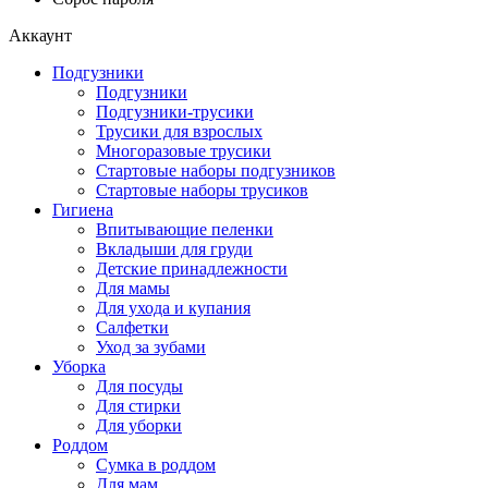
Аккаунт
Подгузники
Подгузники
Подгузники-трусики
Трусики для взрослых
Многоразовые трусики
Стартовые наборы подгузников
Стартовые наборы трусиков
Гигиена
Впитывающие пеленки
Вкладыши для груди
Детские принадлежности
Для мамы
Для ухода и купания
Салфетки
Уход за зубами
Уборка
Для посуды
Для стирки
Для уборки
Роддом
Сумка в роддом
Для мам