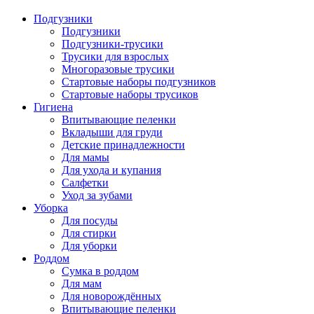
Подгузники
Подгузники
Подгузники-трусики
Трусики для взрослых
Многоразовые трусики
Стартовые наборы подгузников
Стартовые наборы трусиков
Гигиена
Впитывающие пеленки
Вкладыши для груди
Детские принадлежности
Для мамы
Для ухода и купания
Салфетки
Уход за зубами
Уборка
Для посуды
Для стирки
Для уборки
Роддом
Сумка в роддом
Для мам
Для новорождённых
Впитывающие пеленки