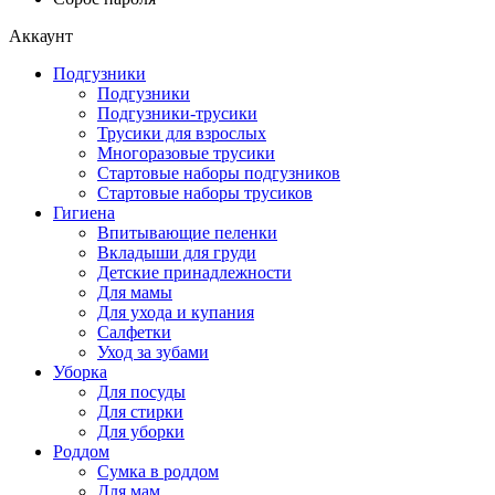
Аккаунт
Подгузники
Подгузники
Подгузники-трусики
Трусики для взрослых
Многоразовые трусики
Стартовые наборы подгузников
Стартовые наборы трусиков
Гигиена
Впитывающие пеленки
Вкладыши для груди
Детские принадлежности
Для мамы
Для ухода и купания
Салфетки
Уход за зубами
Уборка
Для посуды
Для стирки
Для уборки
Роддом
Сумка в роддом
Для мам