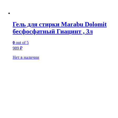
Гель для стирки Marabu Dolomit
бесфосфатный Гиацинт , 3л
0
out of 5
989
₽
Нет в наличии