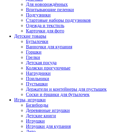
Для новорождённых
Впитывающие пеленки
Подгузники
Стартовые наборы подгузников
Одежда и текстиль
Карточки для фото
Детские товары
Бутылочки
Ванночки для купания
Горшки
Грелки
Детская посуда
Коляски прогулочные
Нагрудники
Поильники
Пустышки
Держатели и контейнеры для пустышек
Соски и ёршики для бутылочек
Игры, игрушки
Бизиборды
Деревянные игрушки
Детские книги
Игрушки
Игрушки для купания
Лето