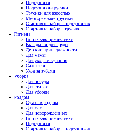
Подгузники
Подгузники-трусики
Трусики для взрослых
Многоразовые трусики
Стартовые наборы подгузников
Стартовые наборы трусиков
Гигиена
Впитывающие пеленки
Вкладыши для груди
Детские принадлежности
Для мамы
Для ухода и купания
Салфетки
Уход за зубами
Уборка
Для посуды
Для стирки
Для уборки
Роддом
Сумка в роддом
Для мам
Для новорождённых
Впитывающие пеленки
Подгузники
Стартовые наборы подгузников