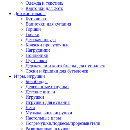
Одежда и текстиль
Карточки для фото
Детские товары
Бутылочки
Ванночки для купания
Горшки
Грелки
Детская посуда
Коляски прогулочные
Нагрудники
Поильники
Пустышки
Держатели и контейнеры для пустышек
Соски и ёршики для бутылочек
Игры, игрушки
Бизиборды
Деревянные игрушки
Детские книги
Игрушки
Игрушки для купания
Лето
Музыкальные игрушки
Настольные игры
Погремушки/подвесы/прорезыватели
Развивающая игрушка