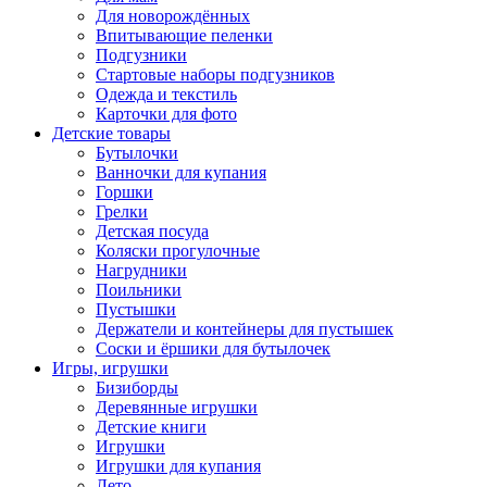
Для новорождённых
Впитывающие пеленки
Подгузники
Стартовые наборы подгузников
Одежда и текстиль
Карточки для фото
Детские товары
Бутылочки
Ванночки для купания
Горшки
Грелки
Детская посуда
Коляски прогулочные
Нагрудники
Поильники
Пустышки
Держатели и контейнеры для пустышек
Соски и ёршики для бутылочек
Игры, игрушки
Бизиборды
Деревянные игрушки
Детские книги
Игрушки
Игрушки для купания
Лето