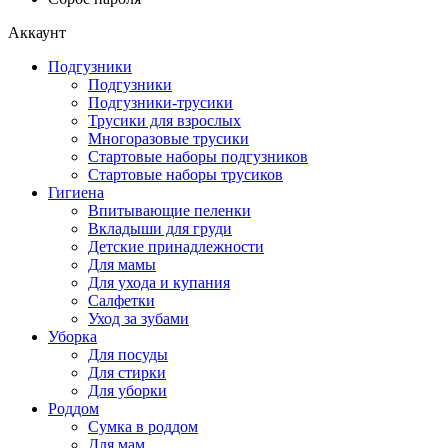
Аккаунт
Подгузники
Подгузники
Подгузники-трусики
Трусики для взрослых
Многоразовые трусики
Стартовые наборы подгузников
Стартовые наборы трусиков
Гигиена
Впитывающие пеленки
Вкладыши для груди
Детские принадлежности
Для мамы
Для ухода и купания
Салфетки
Уход за зубами
Уборка
Для посуды
Для стирки
Для уборки
Роддом
Сумка в роддом
Для мам