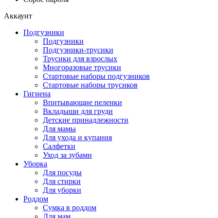
Аккаунт
Подгузники
Подгузники
Подгузники-трусики
Трусики для взрослых
Многоразовые трусики
Стартовые наборы подгузников
Стартовые наборы трусиков
Гигиена
Впитывающие пеленки
Вкладыши для груди
Детские принадлежности
Для мамы
Для ухода и купания
Салфетки
Уход за зубами
Уборка
Для посуды
Для стирки
Для уборки
Роддом
Сумка в роддом
Для мам