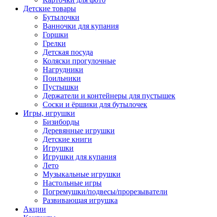
Детские товары
Бутылочки
Ванночки для купания
Горшки
Грелки
Детская посуда
Коляски прогулочные
Нагрудники
Поильники
Пустышки
Держатели и контейнеры для пустышек
Соски и ёршики для бутылочек
Игры, игрушки
Бизиборды
Деревянные игрушки
Детские книги
Игрушки
Игрушки для купания
Лето
Музыкальные игрушки
Настольные игры
Погремушки/подвесы/прорезыватели
Развивающая игрушка
Акции