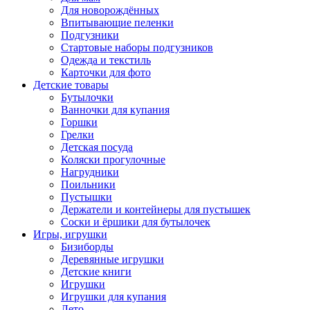
Для новорождённых
Впитывающие пеленки
Подгузники
Стартовые наборы подгузников
Одежда и текстиль
Карточки для фото
Детские товары
Бутылочки
Ванночки для купания
Горшки
Грелки
Детская посуда
Коляски прогулочные
Нагрудники
Поильники
Пустышки
Держатели и контейнеры для пустышек
Соски и ёршики для бутылочек
Игры, игрушки
Бизиборды
Деревянные игрушки
Детские книги
Игрушки
Игрушки для купания
Лето