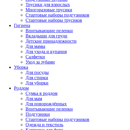
Трусики для взрослых
Многоразовые трусики
Стартовые наборы подгузников
Стартовые наборы трусиков
Гигиена
Впитывающие пеленки
Вкладыши для груди
Детские принадлежности
Для мамы
Для ухода и купания
Салфетки
Уход за зубами
Уборка
Для посуды
Для стирки
Для уборки
Роддом
Сумка в роддом
Для мам
Для новорождённых
Впитывающие пеленки
Подгузники
Стартовые наборы подгузников
Одежда и текстиль
Карточки для фото