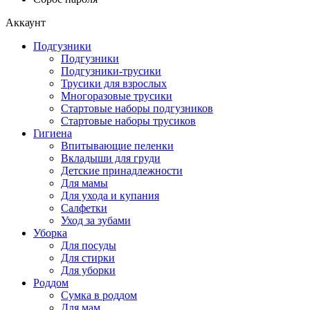
Аккаунт
Подгузники
Подгузники
Подгузники-трусики
Трусики для взрослых
Многоразовые трусики
Стартовые наборы подгузников
Стартовые наборы трусиков
Гигиена
Впитывающие пеленки
Вкладыши для груди
Детские принадлежности
Для мамы
Для ухода и купания
Салфетки
Уход за зубами
Уборка
Для посуды
Для стирки
Для уборки
Роддом
Сумка в роддом
Для мам