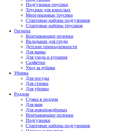
Подгузники-трусики
Трусики для взрослых
Многоразовые трусики
Стартовые наборы подгузников
Стартовые наборы трусиков
Гигиена
Впитывающие пеленки
Вкладыши для груди
Детские принадлежности
Для мамы
Для ухода и купания
Салфетки
Уход за зубами
Уборка
Для посуды
Для стирки
Для уборки
Роддом
Сумка в роддом
Для мам
Для новорождённых
Впитывающие пеленки
Подгузники
Стартовые наборы подгузников
Одежда и текстиль