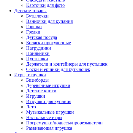
Карточки для фото
Детские товары
Бутылочки
Ванночки для купания
Горшки
Грелки
Детская посуда
Коляски прогулочные
Нагрудники
Поильники
Пустышки
Держатели и контейнеры для пустышек
Соски и ёршики для бутылочек
Игры, игрушки
Бизиборды
Деревянные игрушки
Детские книги
Игрушки
Игрушки для купания
Лето
Музыкальные игрушки
Настольные игры
Погремушки/подвесы/прорезыватели
Развивающая игрушка