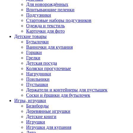
Для новорождённых
Впитывающие пеленки
Подгузники
Стартовые наборы подгузников
Одежда и текстиль
Карточки для фото
Детские товары
Бутылочки
Ванночки для купания
Горшки
Грелки
Детская посуда
Коляски прогулочные
Нагрудники
Поильники
Пустышки
Держатели и контейнеры для пустышек
Соски и ёршики для бутылочек
Игры, игрушки
Бизиборды
Деревянные игрушки
Детские книги
Игрушки
Игрушки для купания
Лето