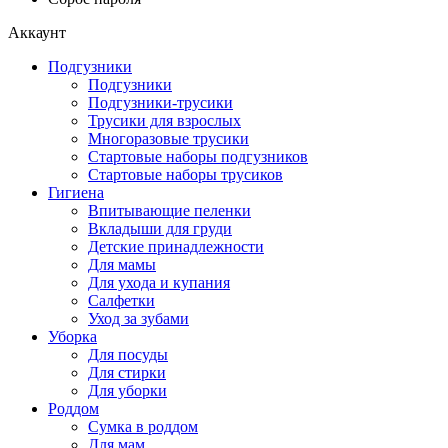
Аккаунт
Подгузники
Подгузники
Подгузники-трусики
Трусики для взрослых
Многоразовые трусики
Стартовые наборы подгузников
Стартовые наборы трусиков
Гигиена
Впитывающие пеленки
Вкладыши для груди
Детские принадлежности
Для мамы
Для ухода и купания
Салфетки
Уход за зубами
Уборка
Для посуды
Для стирки
Для уборки
Роддом
Сумка в роддом
Для мам