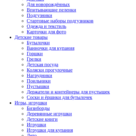
Для новорождённых
Впитывающие пеленки
Подгузники
Стартовые наборы подгузников
Одежда и текстиль
Карточки для фото
Детские товары
Бутылочки
Ванночки для купания
Горшки
Грелки
Детская посуда
Коляски прогулочные
Нагрудники
Поильники
Пустышки
Держатели и контейнеры для пустышек
Соски и ёршики для бутылочек
Игры, игрушки
Бизиборды
Деревянные игрушки
Детские книги
Игрушки
Игрушки для купания
Лето