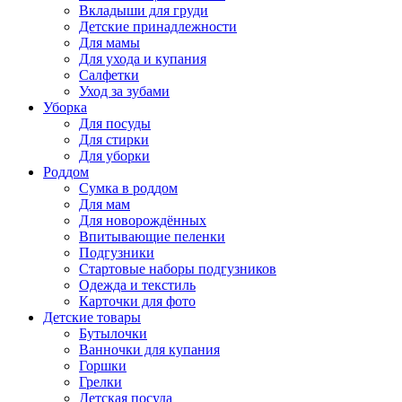
Вкладыши для груди
Детские принадлежности
Для мамы
Для ухода и купания
Салфетки
Уход за зубами
Уборка
Для посуды
Для стирки
Для уборки
Роддом
Сумка в роддом
Для мам
Для новорождённых
Впитывающие пеленки
Подгузники
Стартовые наборы подгузников
Одежда и текстиль
Карточки для фото
Детские товары
Бутылочки
Ванночки для купания
Горшки
Грелки
Детская посуда